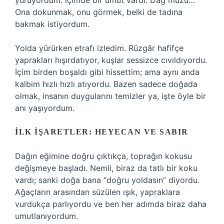
yürüyordum: içimde bir umut vardı. Dağ muzu…
Ona dokunmak, onu görmek, belki de tadına
bakmak istiyordum.
Yolda yürürken etrafı izledim. Rüzgâr hafifçe
yaprakları hışırdatıyor, kuşlar sessizce cıvıldıyordu.
İçim birden boşaldı gibi hissettim; ama aynı anda
kalbim hızlı hızlı atıyordu. Bazen sadece doğada
olmak, insanın duygularını temizler ya, işte öyle bir
anı yaşıyordum.
İLK İŞARETLER: HEYECAN VE SABIR
Dağın eğimine doğru çıktıkça, toprağın kokusu
değişmeye başladı. Nemli, biraz da tatlı bir koku
vardı; sanki doğa bana “doğru yoldasın” diyordu.
Ağaçların arasından süzülen ışık, yapraklara
vurdukça parlıyordu ve ben her adımda biraz daha
umutlanıyordum.