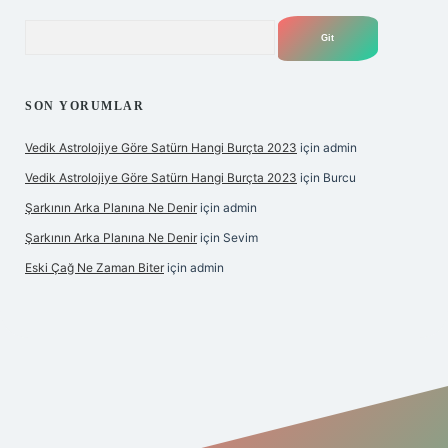
Arama
SON YORUMLAR
Vedik Astrolojiye Göre Satürn Hangi Burçta 2023
için
admin
Vedik Astrolojiye Göre Satürn Hangi Burçta 2023
için
Burcu
Şarkının Arka Planına Ne Denir
için
admin
Şarkının Arka Planına Ne Denir
için
Sevim
Eski Çağ Ne Zaman Biter
için
admin
t