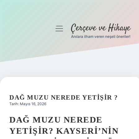
Çerçeve ve Hikaye
menüyü
aç
Anılara ilham veren neşeli öneriler!
Anasayfa
Gizlilik Politikası
Yasal Uyarı
Hakkımızda
DAĞ MUZU NEREDE YETIŞIR ?
Tarih: Mayıs 16, 2026
DAĞ MUZU NEREDE
YETIŞIR? KAYSERI’NIN