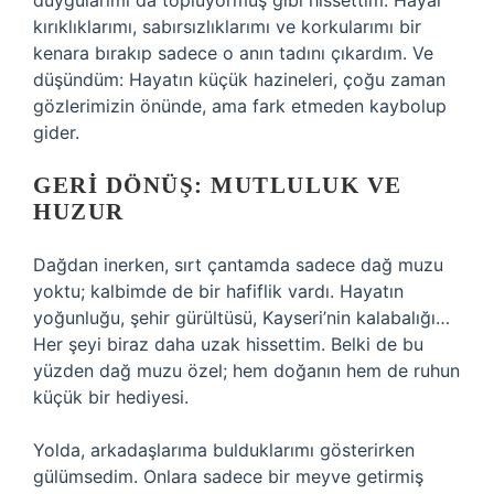
duygularımı da topluyormuş gibi hissettim. Hayal
kırıklıklarımı, sabırsızlıklarımı ve korkularımı bir
kenara bırakıp sadece o anın tadını çıkardım. Ve
düşündüm: Hayatın küçük hazineleri, çoğu zaman
gözlerimizin önünde, ama fark etmeden kaybolup
gider.
GERI DÖNÜŞ: MUTLULUK VE
HUZUR
Dağdan inerken, sırt çantamda sadece dağ muzu
yoktu; kalbimde de bir hafiflik vardı. Hayatın
yoğunluğu, şehir gürültüsü, Kayseri’nin kalabalığı…
Her şeyi biraz daha uzak hissettim. Belki de bu
yüzden dağ muzu özel; hem doğanın hem de ruhun
küçük bir hediyesi.
Yolda, arkadaşlarıma bulduklarımı gösterirken
gülümsedim. Onlara sadece bir meyve getirmiş