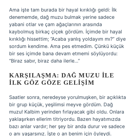
Ama işte tam burada bir hayal kırıklığı geldi: İlk
denememde, dağ muzu bulmak yerine sadece
yabani otlar ve çam ağaçlarının arasında
kaybolmuş birkaç çiçek gördüm. İçimde bir hayal
kırıklığı hissettim; “Acaba yanlış yoldayım mı?” diye
sordum kendime. Ama pes etmedim. Çünkü küçük
bir ses içimde bana devam etmemi söylüyordu:
“Biraz sabır, biraz daha ilerle…”
KARŞILAŞMA: DAĞ MUZU ILE
İLK GÖZ GÖZE GELIŞIM
Saatler sonra, neredeyse yorulmuşken, bir açıklıkta
bir grup küçük, yeşilimsi meyve gördüm. Dağ
muzu! Kalbim yerinden fırlayacak gibi oldu. Onlara
yaklaşırken ellerim titriyordu. Bazen hayatımızda
bazı anlar vardır; her şey bir anda durur ve sadece
o anı yaşarsınız. İşte o an benim için öyleydi.