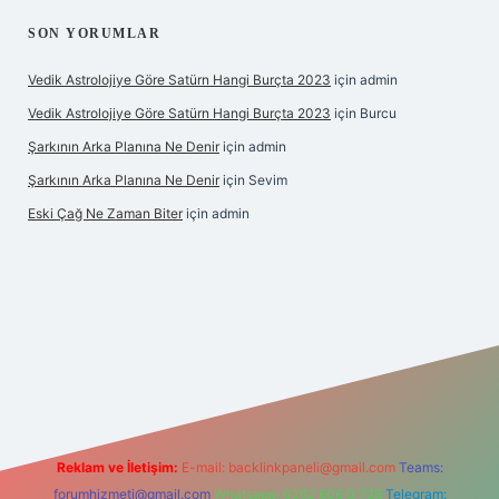
SON YORUMLAR
Vedik Astrolojiye Göre Satürn Hangi Burçta 2023
için
admin
Vedik Astrolojiye Göre Satürn Hangi Burçta 2023
için
Burcu
Şarkının Arka Planına Ne Denir
için
admin
Şarkının Arka Planına Ne Denir
için
Sevim
Eski Çağ Ne Zaman Biter
için
admin
t
Reklam ve İletişim:
E-mail:
backlinkpaneli@gmail.com
Teams:
forumhizmeti@gmail.com
Whatsapp: 0262 606 0 726
Telegram: