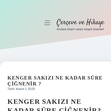
Çerçeve ve Hikaye
menüyü
aç
Anılara ilham veren neşeli öneriler!
Anasayfa
Gizlilik Politikası
Yasal Uyarı
Hakkımızda
KENGER SAKIZI NE KADAR SÜRE
ÇIĞNENIR ?
Tarih: Kasım 1, 2025
KENGER SAKIZI NE
KADAR SÜRE ÇIĞNENIR?