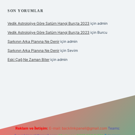
SON YORUMLAR
Vedik Astrolojiye Göre Satürn Hangi Burçta 2023
için
admin
Vedik Astrolojiye Göre Satürn Hangi Burçta 2023
için
Burcu
Şarkının Arka Planına Ne Denir
için
admin
Şarkının Arka Planına Ne Denir
için
Sevim
Eski Çağ Ne Zaman Biter
için
admin
lipbet
Reklam ve İletişim:
E-mail:
backlinkpaneli@gmail.com
Teams: