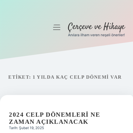
Çerçeve ve Hikaye
menüyü
aç
Anılara ilham veren neşeli öneriler!
Anasayfa
Gizlilik Politikası
Yasal Uyarı
ETIKET:
1 YILDA KAÇ CELP DÖNEMI VAR
Hakkımızda
2024 CELP DÖNEMLERI NE
ZAMAN AÇIKLANACAK
Tarih: Şubat 19, 2025