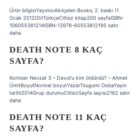
Ürün bilgisiYayımcıAkılçelen Books; 2. baskı (1
Ocak 2012)DilTürkçeCiltsiz kitap200 sayfaISBN-
106055381214ISBN-13978-60553812195 satır
daha
DEATH NOTE 8 KAÇ
SAYFA?
Komiser Nevzat 3 – Davut’u kim öldürdü? – Ahmet
ÜmitBoyutNormal boyutYazarTsugumi OobaYayın
tarihi2014Grup durumuCiltsizSayfa sayısı2162 satır
daha
DEATH NOTE 11 KAÇ
SAYFA?