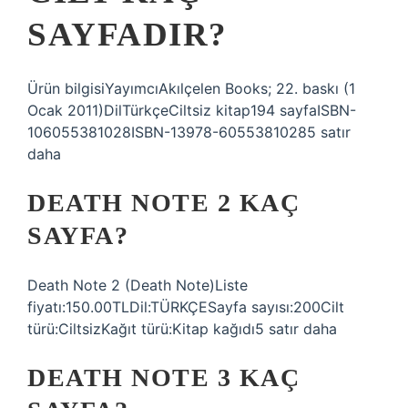
SAYFADIR?
Ürün bilgisiYayımcıAkılçelen Books; 22. baskı (1
Ocak 2011)DilTürkçeCiltsiz kitap194 sayfaISBN-
106055381028ISBN-13978-60553810285 satır
daha
DEATH NOTE 2 KAÇ
SAYFA?
Death Note 2 (Death Note)Liste
fiyatı:150.00TLDil:TÜRKÇESayfa sayısı:200Cilt
türü:CiltsizKağıt türü:Kitap kağıdı5 satır daha
DEATH NOTE 3 KAÇ