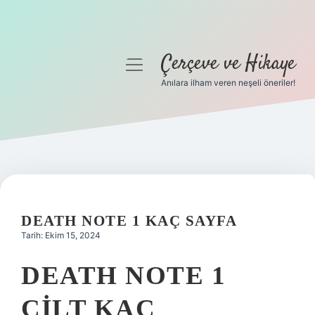
Çerçeve ve Hikaye
menüyü
aç
Anılara ilham veren neşeli öneriler!
Anasayfa
Gizlilik Politikası
Yasal Uyarı
Hakkımızda
DEATH NOTE 1 KAÇ SAYFA
Tarih: Ekim 15, 2024
DEATH NOTE 1
CILT KAÇ