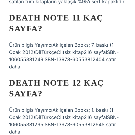
satılan tüm kitapların yaklaşık %95’i sert kapaklıdır.
DEATH NOTE 11 KAÇ
SAYFA?
Ürün bilgisiYayımcıAkılçelen Books; 7. baskı (1
Ocak 2012)DilTürkçeCiltsiz kitap216 sayfaISBN-
10‎6055381249ISBN-13‎978-60553812404 satır
daha
DEATH NOTE 12 KAÇ
SAYFA?
Ürün bilgisiYayımcıAkılçelen Books; 1. baskı (1
Ocak 2012)DilTürkçeCiltsiz kitap216 sayfaISBN-
106055381265ISBN-13978-60553812645 satır
daha