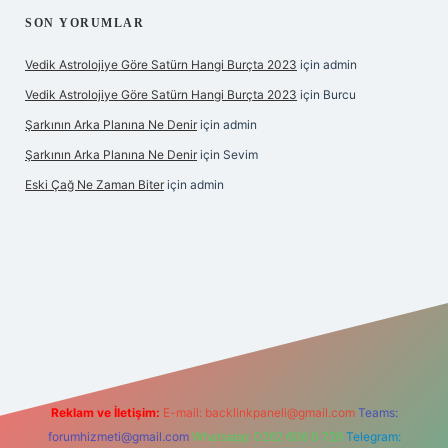
SON YORUMLAR
Vedik Astrolojiye Göre Satürn Hangi Burçta 2023
için
admin
Vedik Astrolojiye Göre Satürn Hangi Burçta 2023
için
Burcu
Şarkının Arka Planına Ne Denir
için
admin
Şarkının Arka Planına Ne Denir
için
Sevim
Eski Çağ Ne Zaman Biter
için
admin
bet
Reklam ve İletişim:
E-mail:
backlinkpaneli@gmail.com
Teams:
forumhizmeti@gmail.com
Whatsapp: 0262 606 0 726
Telegram: