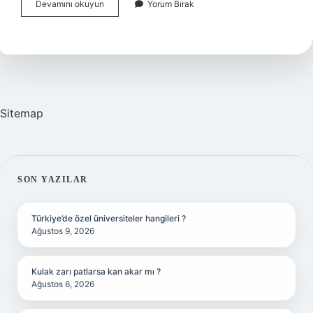
Vaiz
Devamını okuyun
Yorum Bırak
Alimi
Ne
Zaman
Sitemap
SIDEBAR
SON YAZILAR
Türkiye’de özel üniversiteler hangileri ?
Ağustos 9, 2026
Kulak zarı patlarsa kan akar mı ?
Ağustos 6, 2026