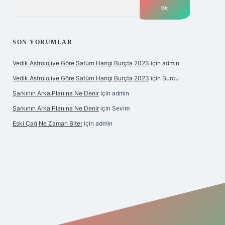
Arama
SON YORUMLAR
Vedik Astrolojiye Göre Satürn Hangi Burçta 2023
için
admin
Vedik Astrolojiye Göre Satürn Hangi Burçta 2023
için
Burcu
Şarkının Arka Planına Ne Denir
için
admin
Şarkının Arka Planına Ne Denir
için
Sevim
Eski Çağ Ne Zaman Biter
için
admin
t