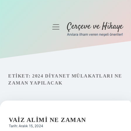
Çerçeve ve Hikaye
menüyü
aç
Anılara ilham veren neşeli öneriler!
Anasayfa
Gizlilik Politikası
Yasal Uyarı
ETIKET:
2024 DIYANET MÜLAKATLARI NE
ZAMAN YAPILACAK
Hakkımızda
VAIZ ALIMI NE ZAMAN
Tarih: Aralık 15, 2024