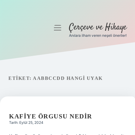
Çerçeve ve Hikaye
menüyü
aç
Anılara ilham veren neşeli öneriler!
Anasayfa
Gizlilik Politikası
Yasal Uyarı
ETIKET:
AABBCCDD HANGI UYAK
Hakkımızda
KAFIYE ÖRGUSU NEDIR
Tarih: Eylül 25, 2024