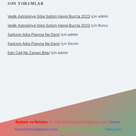
SON YORUMLAR
Vedik Astrolojiye Göre Satürn Hangi Burçta 2023
için
admin
Vedik Astrolojiye Göre Satürn Hangi Burçta 2023
için
Burcu
Şarkının Arka Planına Ne Denir
için
admin
Şarkının Arka Planına Ne Denir
için
Sevim
Eski Çağ Ne Zaman Biter
için
admin
ipbet
Reklam ve İletişim:
E-mail:
backlinkpaneli@gmail.com
Teams:
forumhizmeti@gmail.com
Whatsapp: 0262 606 0 726
Telegram: