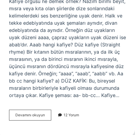
Kafiye örgüsü ne demek örnek? Nazım birimi beyit,
mısra veya kıta olan şiirlerde dize sonlarındaki
kelimelerdeki ses benzerliğine uyak denir. Halk ve
tekke edebiyatında uyak şemaları aynıdır, divan
edebiyatında da aynıdır. Örneğin düz uyakların
uyak düzeni aaaa, çapraz uyakların uyak düzeni ise
abab’dır. Aaab hangi kafiye? Düz kafiye (Straight
rhyme) Bir kıtanın bütün mısralarının, ya da ilk üç
mısrasının, ya da birinci mısranın ikinci mısrayla,
üçüncü mısranın dördüncü mısrayla kafiyesine düz
kafiye denir. Örneğin; “aaaa”, “aaab”, “aabb” vb. Aa
bb cc hangi kafiye? a) DÜZ KAFİK: Bu, bireysel
mısraların birbirleriyle kafiyeli olması durumunda
ortaya çıkar. Kafiye şeması: aa- bb-cc… Kafiye…
Kafiye
Devamını okuyun
12 Yorum
Örgusu
Nedir