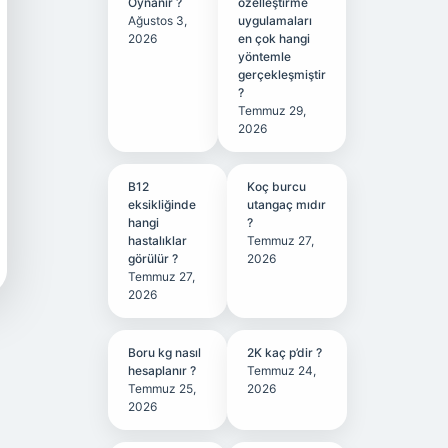
Oynanır ?
özelleştirme
Ağustos 3,
uygulamaları
2026
en çok hangi
yöntemle
gerçekleşmiştir
?
Temmuz 29,
2026
B12
Koç burcu
eksikliğinde
utangaç mıdır
hangi
?
hastalıklar
Temmuz 27,
görülür ?
2026
Temmuz 27,
2026
Boru kg nasıl
2K kaç p’dir ?
hesaplanır ?
Temmuz 24,
Temmuz 25,
2026
2026