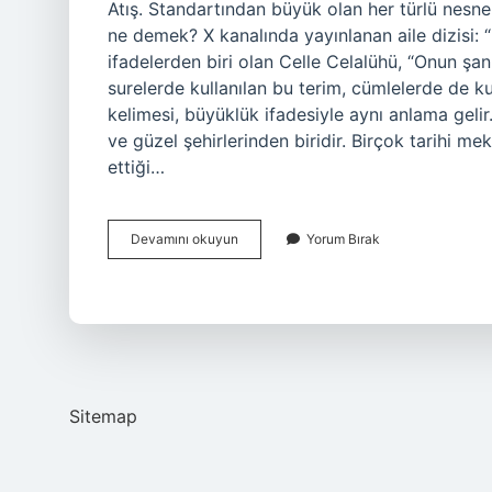
Atış. Standartından büyük olan her türlü nesne
ne demek? X kanalında yayınlanan aile dizisi:
ifadelerden biri olan Celle Celalühü, “Onun şanı
surelerde kullanılan bu terim, cümlelerde de kul
kelimesi, büyüklük ifadesiyle aynı anlama geli
ve güzel şehirlerinden biridir. Birçok tarihi m
ettiği…
Adanada
Devamını okuyun
Yorum Bırak
Cülük
Ne
Demek
Sitemap