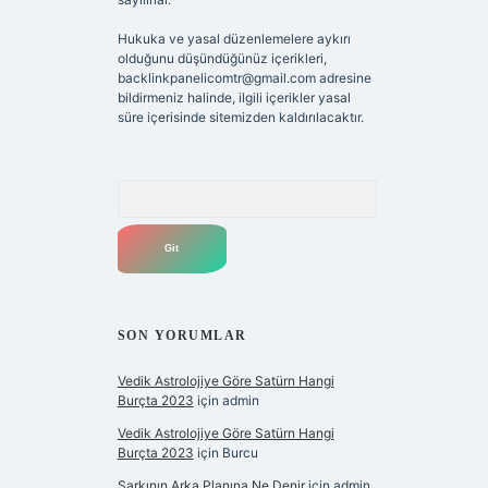
Hukuka ve yasal düzenlemelere aykırı
olduğunu düşündüğünüz içerikleri,
backlinkpanelicomtr@gmail.com
adresine
bildirmeniz halinde, ilgili içerikler yasal
süre içerisinde sitemizden kaldırılacaktır.
Arama
SON YORUMLAR
Vedik Astrolojiye Göre Satürn Hangi
Burçta 2023
için
admin
Vedik Astrolojiye Göre Satürn Hangi
Burçta 2023
için
Burcu
Şarkının Arka Planına Ne Denir
için
admin