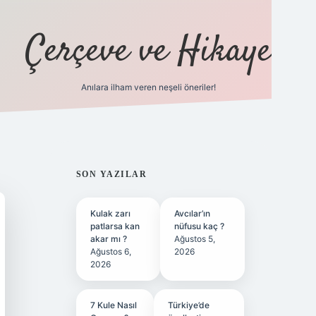
Çerçeve ve Hikaye
Anılara ilham veren neşeli öneriler!
tulipbet
SIDEBAR
SON YAZILAR
Kulak zarı
Avcılar’ın
patlarsa kan
nüfusu kaç ?
akar mı ?
Ağustos 5,
Ağustos 6,
2026
2026
7 Kule Nasıl
Türkiye’de