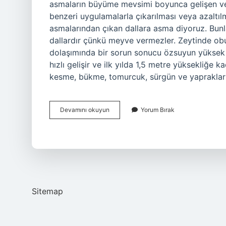
asmaların büyüme mevsimi boyunca gelişen ve
benzeri uygulamalarla çıkarılması veya azaltıl
asmalarından çıkan dallara asma diyoruz. Bunl
dallardır çünkü meyve vermezler. Zeytinde obur
dolaşımında bir sorun sonucu özsuyun yüksek bi
hızlı gelişir ve ilk yılda 1,5 metre yüksekliğe k
kesme, bükme, tomurcuk, sürgün ve yapraklar
Obur
Devamını okuyun
Yorum Bırak
Dal
Ne
Demek
Sitemap