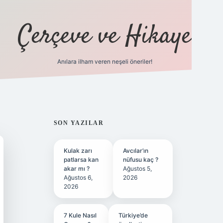
Çerçeve ve Hikaye
Anılara ilham veren neşeli öneriler!
tulipbet
SIDEBAR
SON YAZILAR
Kulak zarı
Avcılar’ın
patlarsa kan
nüfusu kaç ?
akar mı ?
Ağustos 5,
Ağustos 6,
2026
2026
7 Kule Nasıl
Türkiye’de