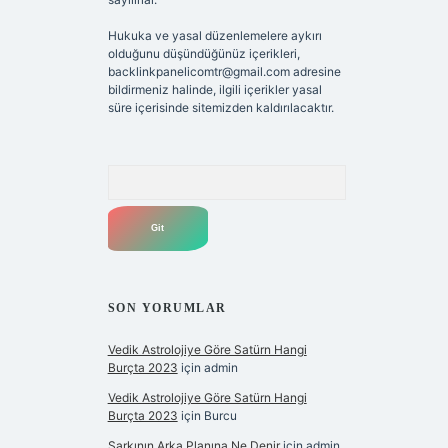
Hukuka ve yasal düzenlemelere aykırı
olduğunu düşündüğünüz içerikleri,
backlinkpanelicomtr@gmail.com
adresine
bildirmeniz halinde, ilgili içerikler yasal
süre içerisinde sitemizden kaldırılacaktır.
Arama
SON YORUMLAR
Vedik Astrolojiye Göre Satürn Hangi
Burçta 2023
için
admin
Vedik Astrolojiye Göre Satürn Hangi
Burçta 2023
için
Burcu
Şarkının Arka Planına Ne Denir
için
admin