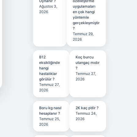
Oynanır ?
özelleştirme
Ağustos 3,
uygulamaları
2026
en çok hangi
yöntemle
gerçekleşmiştir
?
Temmuz 29,
2026
B12
Koç burcu
eksikliğinde
utangaç mıdır
hangi
?
hastalıklar
Temmuz 27,
görülür ?
2026
Temmuz 27,
2026
Boru kg nasıl
2K kaç p’dir ?
hesaplanır ?
Temmuz 24,
Temmuz 25,
2026
2026