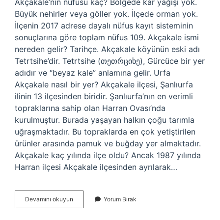
Akçakale’nin nüfusu kaç? Bölgede kar yağışı yok.
Büyük nehirler veya göller yok. İlçede orman yok.
İlçenin 2017 adrese dayalı nüfus kayıt sisteminin
sonuçlarına göre toplam nüfus 109. Akçakale ismi
nereden gelir? Tarihçe. Akçakale köyünün eski adı
Tetrtsihe’dir. Tetrtsihe (თეთრციხე), Gürcüce bir yer
adıdır ve “beyaz kale” anlamına gelir. Urfa
Akçakale nasıl bir yer? Akçakale ilçesi, Şanlıurfa
ilinin 13 ilçesinden biridir. Şanlıurfa’nın en verimli
topraklarına sahip olan Harran Ovası’nda
kurulmuştur. Burada yaşayan halkın çoğu tarımla
uğraşmaktadır. Bu topraklarda en çok yetiştirilen
ürünler arasında pamuk ve buğday yer almaktadır.
Akçakale kaç yılında ilçe oldu? Ancak 1987 yılında
Harran ilçesi Akçakale ilçesinden ayrılarak…
Akçakale
Devamını okuyun
Yorum Bırak
Nüfusu
Arap