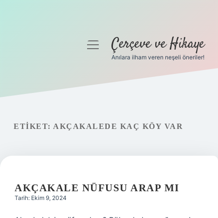
Çerçeve ve Hikaye
menüyü
aç
Anılara ilham veren neşeli öneriler!
Anasayfa
Gizlilik Politikası
Yasal Uyarı
ETIKET:
AKÇAKALEDE KAÇ KÖY VAR
Hakkımızda
AKÇAKALE NÜFUSU ARAP MI
Tarih: Ekim 9, 2024