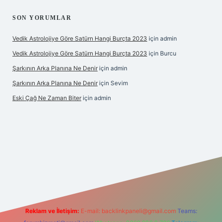
SON YORUMLAR
Vedik Astrolojiye Göre Satürn Hangi Burçta 2023
için
admin
Vedik Astrolojiye Göre Satürn Hangi Burçta 2023
için
Burcu
Şarkının Arka Planına Ne Denir
için
admin
Şarkının Arka Planına Ne Denir
için
Sevim
Eski Çağ Ne Zaman Biter
için
admin
bet
Reklam ve İletişim:
E-mail:
backlinkpaneli@gmail.com
Teams: