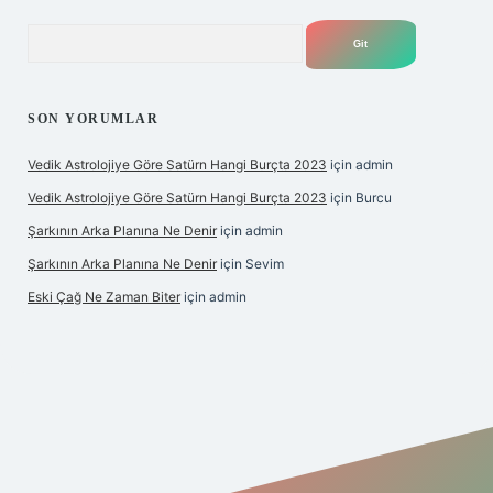
Arama
SON YORUMLAR
Vedik Astrolojiye Göre Satürn Hangi Burçta 2023
için
admin
Vedik Astrolojiye Göre Satürn Hangi Burçta 2023
için
Burcu
Şarkının Arka Planına Ne Denir
için
admin
Şarkının Arka Planına Ne Denir
için
Sevim
Eski Çağ Ne Zaman Biter
için
admin
t