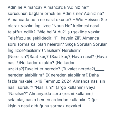
Adın ne Almanca? Almanca’da “Adınız ne?”
sorusunun bağlam örnekleri Adınız ne? Adınız ne?
Almancada adın ne nasıl okunur? – Wie Heissen Sie
olarak yazılır. İngilizce “Noun Ne” kelimesi nasıl
telaffuz edilir? “Wie heißt du?” şu şekilde yazılır.
Telaffuzu şu şekildedir: “Fii haysin Zii”. Almanca
soru sorma kalıpları nelerdir? Sıkça Sorulan Sorular
İngilizceNasılsın? (Nasılsın?)Nerelisin?
(Nerelisin?)Saat kaç? (Saat kaç?)Hava nasıl? (Hava
nasıl?)Ne kadar uzakta? (Ne kadar
uzakta?)Tuvaletler nerede? (Tuvalet nerede?)_____
nereden alabilirim? (X nereden alabilirim?)Daha
fazla makale…•19 Temmuz 2024 Almanca nasılsın
nasıl sorulur? “Nasılsın?” (argo kullanım) veya
“Nasılsın?” Almanya’da soru (resmi kullanım)
selamlaşmanın hemen ardından kullanılır. Diğer
kişinin nasıl olduğunu sormak nezaket…