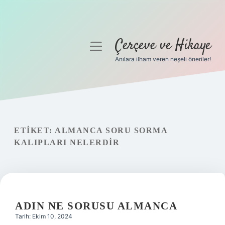
Çerçeve ve Hikaye
menüyü
aç
Anılara ilham veren neşeli öneriler!
Anasayfa
Gizlilik Politikası
Yasal Uyarı
ETIKET:
ALMANCA SORU SORMA
KALIPLARI NELERDIR
Hakkımızda
ADIN NE SORUSU ALMANCA
Tarih: Ekim 10, 2024