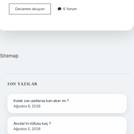
Adın
Devamını okuyun
6 Yorum
Ne
Sorusu
Almanca
Sitemap
SIDEBAR
SON YAZILAR
Kulak zarı patlarsa kan akar mı ?
Ağustos 6, 2026
Avcılar’ın nüfusu kaç ?
Ağustos 5, 2026