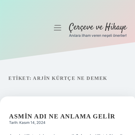
Çerçeve ve Hikaye
menüyü
aç
Anılara ilham veren neşeli öneriler!
Anasayfa
Gizlilik Politikası
Yasal Uyarı
ETIKET:
ARJIN KÜRTÇE NE DEMEK
Hakkımızda
ASMIN ADI NE ANLAMA GELIR
Tarih: Kasım 14, 2024