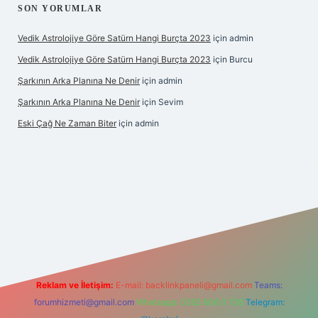
SON YORUMLAR
Vedik Astrolojiye Göre Satürn Hangi Burçta 2023
için
admin
Vedik Astrolojiye Göre Satürn Hangi Burçta 2023
için
Burcu
Şarkının Arka Planına Ne Denir
için
admin
Şarkının Arka Planına Ne Denir
için
Sevim
Eski Çağ Ne Zaman Biter
için
admin
pbet
Reklam ve İletişim:
E-mail:
backlinkpaneli@gmail.com
Teams:
forumhizmeti@gmail.com
Whatsapp: 0262 606 0 726
Telegram: