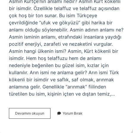
Asmin Kürtçe’nin anlamı nedir? Asmin Kürt kökenli
bir isimdir. Özellikle telaffuz ve telaffuz açısından
çok hoş bir ton sunar. Bu isim Türkçeye
çevrildiğinde “ufuk ve gökyüzü” gibi harika bir
anlamı olduğu söylenebilir. Asmin adının anlamı ne?
Asmin isminin anlamı, etrafındaki insanlara yaydığı
pozitif enerjiyi, zarafeti ve nezaketini vurgular.
Asmin hangi ülkenin ismi? Asmin, Kürt kökenli bir
isimdir. Hem hoş telaffuzu hem de anlamı
nedeniyle beğenilen bu güzel isim, kızlar için
kullanılır. Arın ismi ne anlama gelir? Arın ismi Türk
kökenli bir isimdir ve saflık, saf olmak, arınmak
anlamına gelir. Genellikle “arınmak” fiilinden
türetilen bu isim, kişinin içten ve dıştan temiz,…
Asmin
Devamını okuyun
Yorum Bırak
Adı
Ne
Anlama