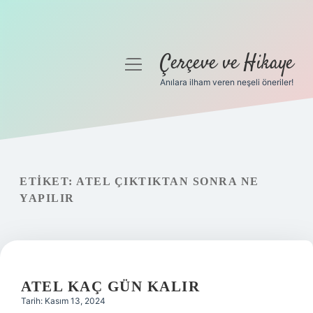
Çerçeve ve Hikaye
menüyü
aç
Anılara ilham veren neşeli öneriler!
Anasayfa
Gizlilik Politikası
Yasal Uyarı
ETIKET:
ATEL ÇIKTIKTAN SONRA NE
YAPILIR
Hakkımızda
ATEL KAÇ GÜN KALIR
Tarih: Kasım 13, 2024