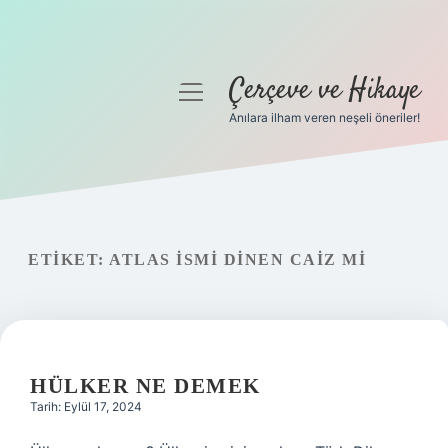
Çerçeve ve Hikaye
menüyü
aç
Anılara ilham veren neşeli öneriler!
Anasayfa
Gizlilik Politikası
Yasal Uyarı
ETIKET:
ATLAS ISMI DINEN CAIZ MI
Hakkımızda
HÜLKER NE DEMEK
Tarih: Eylül 17, 2024