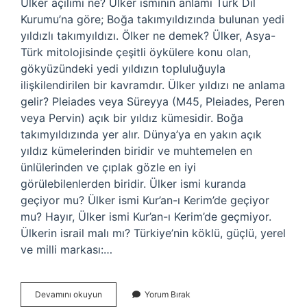
Ülker açılımı ne? Ülker isminin anlamı Türk Dil
Kurumu’na göre; Boğa takımyıldızında bulunan yedi
yıldızlı takımyıldızı. Ölker ne demek? Ülker, Asya-
Türk mitolojisinde çeşitli öykülere konu olan,
gökyüzündeki yedi yıldızın topluluğuyla
ilişkilendirilen bir kavramdır. Ülker yıldızı ne anlama
gelir? Pleiades veya Süreyya (M45, Pleiades, Peren
veya Pervin) açık bir yıldız kümesidir. Boğa
takımyıldızında yer alır. Dünya’ya en yakın açık
yıldız kümelerinden biridir ve muhtemelen en
ünlülerinden ve çıplak gözle en iyi
görülebilenlerden biridir. Ülker ismi kuranda
geçiyor mu? Ülker ismi Kur’an-ı Kerim’de geçiyor
mu? Hayır, Ülker ismi Kur’an-ı Kerim’de geçmiyor.
Ülkerin israil malı mı? Türkiye’nin köklü, güçlü, yerel
ve milli markası:…
Hülker
Devamını okuyun
Yorum Bırak
Ne