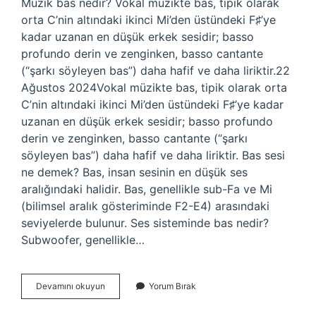
Müzik bas nedir? Vokal müzikte bas, tipik olarak
orta C’nin altındaki ikinci Mi’den üstündeki F♯’ye
kadar uzanan en düşük erkek sesidir; basso
profundo derin ve zenginken, basso cantante
(“şarkı söyleyen bas”) daha hafif ve daha liriktir.22
Ağustos 2024Vokal müzikte bas, tipik olarak orta
C’nin altındaki ikinci Mi’den üstündeki F♯’ye kadar
uzanan en düşük erkek sesidir; basso profundo
derin ve zenginken, basso cantante (“şarkı
söyleyen bas”) daha hafif ve daha liriktir. Bas sesi
ne demek? Bas, insan sesinin en düşük ses
aralığındaki halidir. Bas, genellikle sub-Fa ve Mi
(bilimsel aralık gösteriminde F2-E4) arasındaki
seviyelerde bulunur. Ses sisteminde bas nedir?
Subwoofer, genellikle…
Müzikte
Devamını okuyun
Yorum Bırak
Bas
Ne