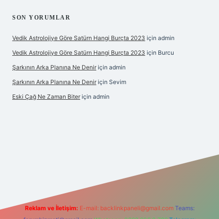
SON YORUMLAR
Vedik Astrolojiye Göre Satürn Hangi Burçta 2023
için
admin
Vedik Astrolojiye Göre Satürn Hangi Burçta 2023
için
Burcu
Şarkının Arka Planına Ne Denir
için
admin
Şarkının Arka Planına Ne Denir
için
Sevim
Eski Çağ Ne Zaman Biter
için
admin
lipbet
Reklam ve İletişim:
E-mail:
backlinkpaneli@gmail.com
Teams: