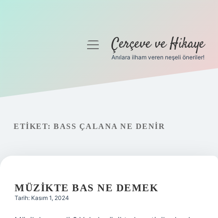
Çerçeve ve Hikaye
menüyü
aç
Anılara ilham veren neşeli öneriler!
Anasayfa
Gizlilik Politikası
Yasal Uyarı
ETIKET:
BASS ÇALANA NE DENIR
Hakkımızda
MÜZIKTE BAS NE DEMEK
Tarih: Kasım 1, 2024