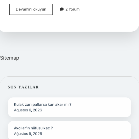
Türkiyede
Devamını okuyun
2 Yorum
Batılılaşma
Ne
Zaman
Başladı
Sitemap
SIDEBAR
SON YAZILAR
Kulak zarı patlarsa kan akar mı ?
Ağustos 6, 2026
Avcılar’ın nüfusu kaç ?
Ağustos 5, 2026