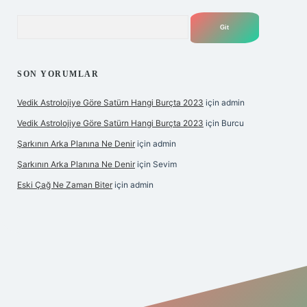
Arama
SON YORUMLAR
Vedik Astrolojiye Göre Satürn Hangi Burçta 2023
için
admin
Vedik Astrolojiye Göre Satürn Hangi Burçta 2023
için
Burcu
Şarkının Arka Planına Ne Denir
için
admin
Şarkının Arka Planına Ne Denir
için
Sevim
Eski Çağ Ne Zaman Biter
için
admin
t