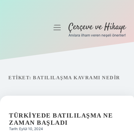
Çerçeve ve Hikaye
menüyü
aç
Anılara ilham veren neşeli öneriler!
Anasayfa
Gizlilik Politikası
Yasal Uyarı
ETIKET:
BATILILAŞMA KAVRAMI NEDIR
Hakkımızda
TÜRKIYEDE BATILILAŞMA NE
ZAMAN BAŞLADI
Tarih: Eylül 10, 2024