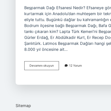
Beşparmak Dağı Efsanesi Nedir? Efsaneye göre,
kurtarmak için Anadolu’dan muhteşem bir tekn
eliyle tuttu. Bugünkü dağlar bu kahramanlığın e
Bodrum ilçesine bağlı Beşparmak Dağı, Bafa Gö
tankı çıkaran kim? Lapta Türk Kemeri’ni Beşpa
Gürler Erdağ, Er Abdülkadir Kurt, Er Recep D
Şanlıtürk. Latmos Beşparmak Dağları hangi şe
8.000 yıl öncesine ait…
Beşparmak
Devamını okuyun
12 Yorum
Dağlarının
En
Yüksek
Noktası
Neresidir
Sitemap