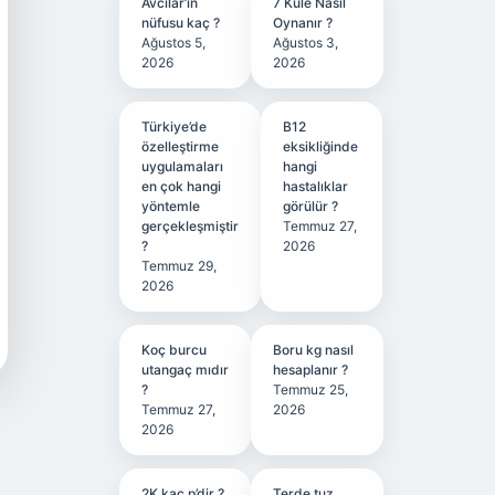
Avcılar’ın
7 Kule Nasıl
nüfusu kaç ?
Oynanır ?
Ağustos 5,
Ağustos 3,
2026
2026
Türkiye’de
B12
özelleştirme
eksikliğinde
uygulamaları
hangi
en çok hangi
hastalıklar
yöntemle
görülür ?
gerçekleşmiştir
Temmuz 27,
?
2026
Temmuz 29,
2026
Koç burcu
Boru kg nasıl
utangaç mıdır
hesaplanır ?
?
Temmuz 25,
Temmuz 27,
2026
2026
2K kaç p’dir ?
Terde tuz