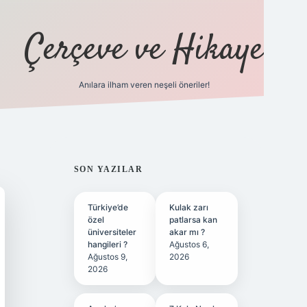
Çerçeve ve Hikaye
Anılara ilham veren neşeli öneriler!
tulipbet
SIDEBAR
SON YAZILAR
Türkiye’de
Kulak zarı
özel
patlarsa kan
üniversiteler
akar mı ?
hangileri ?
Ağustos 6,
Ağustos 9,
2026
2026