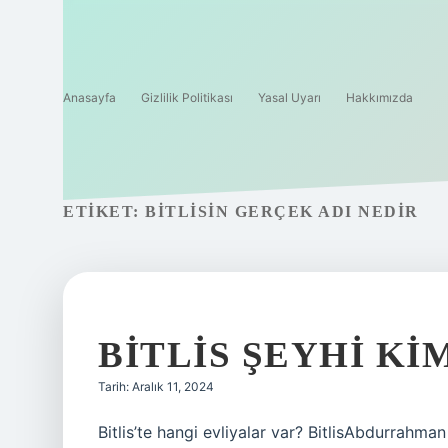
Anasayfa
Gizlilik Politikası
Yasal Uyarı
Hakkımızda
ETIKET:
BITLISIN GERÇEK ADI NEDIR
BITLIS ŞEYHI KI
Tarih: Aralık 11, 2024
Bitlis’te hangi evliyalar var? BitlisAbdurrahman 