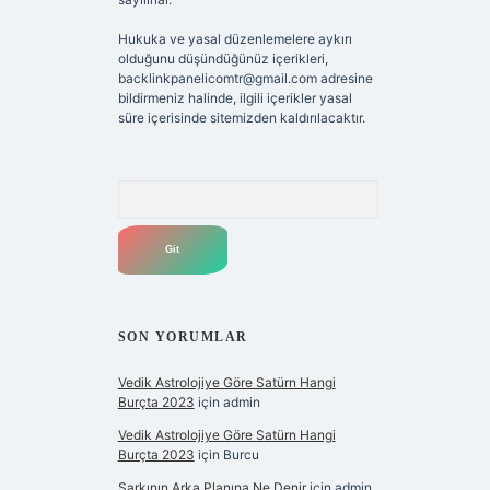
Hukuka ve yasal düzenlemelere aykırı
olduğunu düşündüğünüz içerikleri,
backlinkpanelicomtr@gmail.com
adresine
bildirmeniz halinde, ilgili içerikler yasal
süre içerisinde sitemizden kaldırılacaktır.
Arama
SON YORUMLAR
Vedik Astrolojiye Göre Satürn Hangi
Burçta 2023
için
admin
Vedik Astrolojiye Göre Satürn Hangi
Burçta 2023
için
Burcu
Şarkının Arka Planına Ne Denir
için
admin