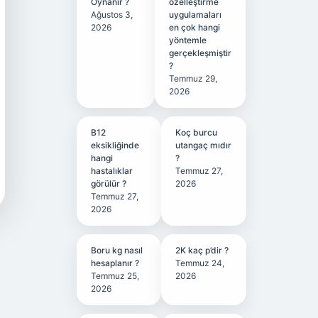
Oynanır ?
özelleştirme
Ağustos 3,
uygulamaları
2026
en çok hangi
yöntemle
gerçekleşmiştir
?
Temmuz 29,
2026
B12
Koç burcu
eksikliğinde
utangaç mıdır
hangi
?
hastalıklar
Temmuz 27,
görülür ?
2026
Temmuz 27,
2026
Boru kg nasıl
2K kaç p’dir ?
hesaplanır ?
Temmuz 24,
Temmuz 25,
2026
2026