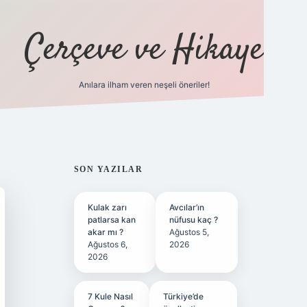
Çerçeve ve Hikaye
Anılara ilham veren neşeli öneriler!
tulipbet
SIDEBAR
SON YAZILAR
Kulak zarı
Avcılar’ın
patlarsa kan
nüfusu kaç ?
akar mı ?
Ağustos 5,
Ağustos 6,
2026
2026
7 Kule Nasıl
Türkiye’de