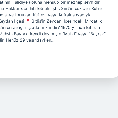
atının Halidiye koluna mensup bir mezhep şeyhidir.
 Hakkari’den hilafeti almıştır. Siirt’in eskiden Küfre
disi ve torunları Küfrevi veya Kufralı soyadıyla
 Zeydan İlçesi
Bitlis’in Zeydan ilçesindeki Mircatlık
s’in en zengin iş adamı kimdir? 1975 yılında Bitlis’in
Muhsin Bayrak, kendi deyimiyle “Mutki” veya “Bayrak”
eridir. Henüz 29 yaşındayken…