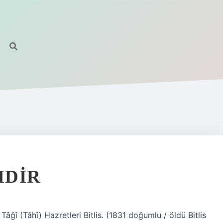
MDIR
Tâğî (Tâhî) Hazretleri Bitlis. (1831 doğumlu / öldü Bitlis