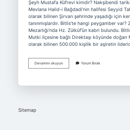
Şeyh Mustafa Küfrevi kimdir? Nakşibendi tarik
Mevlana Halid-i Bağdadi’nin halifesi Seyyid Taha
olarak bilinen Şirvan şehrinde yaşadığı için ken
tanınmışlardır. Bitlis’te hangi peygamber var?
Mezarlığı’nda Hz. Zülküf’ün kabri bulundu. Bitli
Mutki ilçesine bağlı Direktaşı köyünde doğan 
olarak bilinen 500.000 kişilik bir aşiretin lid
Bitlis
Devamını okuyun
Yorum Bırak
Şeyhi
Kimdir
Sitemap