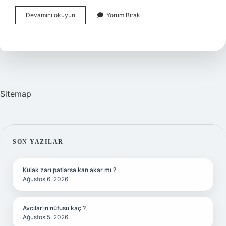
En
Devamını okuyun
Yorum Bırak
Sağlam
Mobilya
Hangi
Ağaçtan
Yapılır
Sitemap
SIDEBAR
SON YAZILAR
Kulak zarı patlarsa kan akar mı ?
Ağustos 6, 2026
Avcılar’ın nüfusu kaç ?
Ağustos 5, 2026