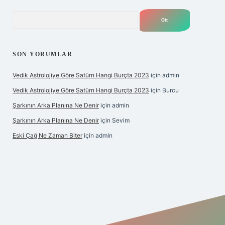
Arama
SON YORUMLAR
Vedik Astrolojiye Göre Satürn Hangi Burçta 2023
için
admin
Vedik Astrolojiye Göre Satürn Hangi Burçta 2023
için
Burcu
Şarkının Arka Planına Ne Denir
için
admin
Şarkının Arka Planına Ne Denir
için
Sevim
Eski Çağ Ne Zaman Biter
için
admin
lipbet