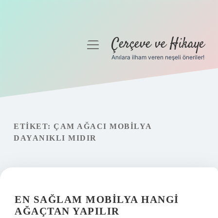
Çerçeve ve Hikaye
menüyü
aç
Anılara ilham veren neşeli öneriler!
Anasayfa
Gizlilik Politikası
Yasal Uyarı
ETIKET:
ÇAM AĞACI MOBILYA
DAYANIKLI MIDIR
Hakkımızda
EN SAĞLAM MOBILYA HANGI
AĞAÇTAN YAPILIR