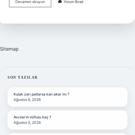
Ahmedim
Devamını okuyun
Yorum Bırak
Nasıl
Yazılır
Sitemap
SIDEBAR
SON YAZILAR
Kulak zarı patlarsa kan akar mı ?
Ağustos 6, 2026
Avcılar’ın nüfusu kaç ?
Ağustos 5, 2026