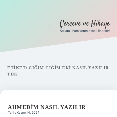
Çerçeve ve Hikaye
menüyü
aç
Anılara ilham veren neşeli öneriler!
Anasayfa
Gizlilik Politikası
Yasal Uyarı
ETIKET:
CIĞIM CIĞIM EKI NASIL YAZILIR
TDK
Hakkımızda
AHMEDIM NASIL YAZILIR
Tarih: Kasım 14, 2024