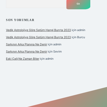
Arama
SON YORUMLAR
Vedik Astrolojiye Göre Satürn Hangi Burçta 2023
için
admin
Vedik Astrolojiye Göre Satürn Hangi Burçta 2023
için
Burcu
Şarkının Arka Planına Ne Denir
için
admin
Şarkının Arka Planına Ne Denir
için
Sevim
Eski Çağ Ne Zaman Biter
için
admin
et