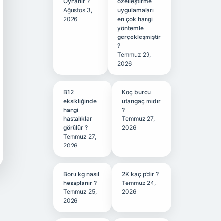
Oynanır ?
özelleştirme
Ağustos 3,
uygulamaları
2026
en çok hangi
yöntemle
gerçekleşmiştir
?
Temmuz 29,
2026
B12
Koç burcu
eksikliğinde
utangaç mıdır
hangi
?
hastalıklar
Temmuz 27,
görülür ?
2026
Temmuz 27,
2026
Boru kg nasıl
2K kaç p’dir ?
hesaplanır ?
Temmuz 24,
Temmuz 25,
2026
2026