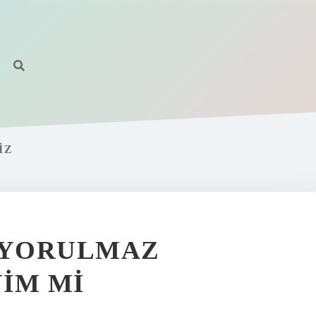
IZ
N YORULMAZ
IM MI