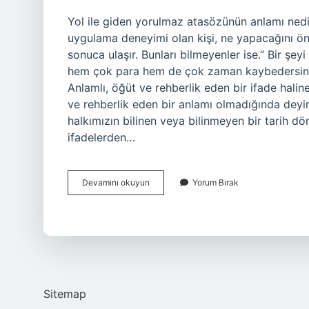
Yol ile giden yorulmaz atasözünün anlamı nedir?
uygulama deneyimi olan kişi, ne yapacağını ön
sonuca ulaşır. Bunları bilmeyenler ise.” Bir 
hem çok para hem de çok zaman kaybedersiniz
Anlamlı, öğüt ve rehberlik eden bir ifade halin
ve rehberlik eden bir anlamı olmadığında deyim
halkımızın bilinen veya bilinmeyen bir tarih d
ifadelerden…
Yolu
Devamını okuyun
Yorum Bırak
Ile
Giden
Yorulmaz
Atasözü
Mü
Deyim
Mi
Sitemap