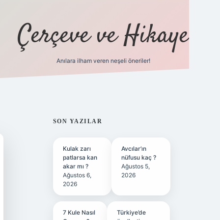
Çerçeve ve Hikaye
Anılara ilham veren neşeli öneriler!
tulipbet
SIDEBAR
SON YAZILAR
Kulak zarı
Avcılar’ın
patlarsa kan
nüfusu kaç ?
akar mı ?
Ağustos 5,
Ağustos 6,
2026
2026
7 Kule Nasıl
Türkiye’de