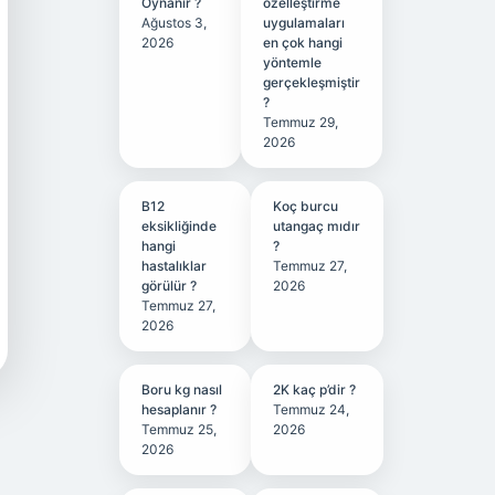
Oynanır ?
özelleştirme
Ağustos 3,
uygulamaları
2026
en çok hangi
yöntemle
gerçekleşmiştir
?
Temmuz 29,
2026
B12
Koç burcu
eksikliğinde
utangaç mıdır
hangi
?
hastalıklar
Temmuz 27,
görülür ?
2026
Temmuz 27,
2026
Boru kg nasıl
2K kaç p’dir ?
hesaplanır ?
Temmuz 24,
Temmuz 25,
2026
2026