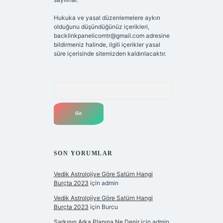
Hukuka ve yasal düzenlemelere aykırı
olduğunu düşündüğünüz içerikleri,
backlinkpanelicomtr@gmail.com
adresine
bildirmeniz halinde, ilgili içerikler yasal
süre içerisinde sitemizden kaldırılacaktır.
Arama
SON YORUMLAR
Vedik Astrolojiye Göre Satürn Hangi
Burçta 2023
için
admin
Vedik Astrolojiye Göre Satürn Hangi
Burçta 2023
için
Burcu
Şarkının Arka Planına Ne Denir
için
admin