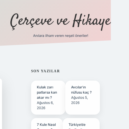
Çerçeve ve Hikaye
Anılara ilham veren neşeli öneriler!
tulipbet
SIDEBAR
SON YAZILAR
Kulak zarı
Avcılar’ın
patlarsa kan
nüfusu kaç ?
akar mı ?
Ağustos 5,
Ağustos 6,
2026
2026
7 Kule Nasıl
Türkiye’de