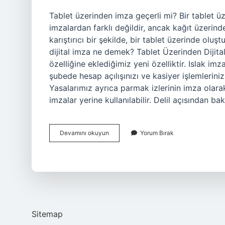
Tablet üzerinden imza geçerli mi? Bir tablet üz
imzalardan farklı değildir, ancak kağıt üzerind
karıştırıcı bir şekilde, bir tablet üzerinde oluş
dijital imza ne demek? Tablet Üzerinden Dijital
özelliğine eklediğimiz yeni özelliktir. Islak im
şubede hesap açılışınızı ve kasiyer işlemleriniz
Yasalarımız ayrıca parmak izlerinin imza olarak
imzalar yerine kullanılabilir. Delil açısından
Tablet
Devamını okuyun
Yorum Bırak
Üzerine
Atılan
Imza
Geçerli
Mi
Sitemap