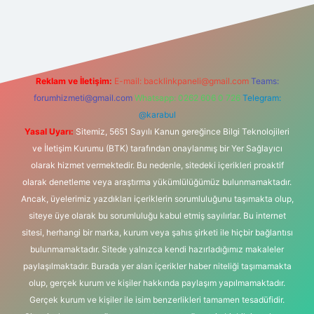
et
Reklam ve İletişim:
E-mail:
backlinkpaneli@gmail.com
Teams:
forumhizmeti@gmail.com
Whatsapp: 0262 606 0 726
Telegram:
@karabul
Yasal Uyarı:
Sitemiz, 5651 Sayılı Kanun gereğince Bilgi Teknolojileri
ve İletişim Kurumu (BTK) tarafından onaylanmış bir Yer Sağlayıcı
olarak hizmet vermektedir. Bu nedenle, sitedeki içerikleri proaktif
olarak denetleme veya araştırma yükümlülüğümüz bulunmamaktadır.
Ancak, üyelerimiz yazdıkları içeriklerin sorumluluğunu taşımakta olup,
siteye üye olarak bu sorumluluğu kabul etmiş sayılırlar. Bu internet
sitesi, herhangi bir marka, kurum veya şahıs şirketi ile hiçbir bağlantısı
bulunmamaktadır. Sitede yalnızca kendi hazırladığımız makaleler
paylaşılmaktadır. Burada yer alan içerikler haber niteliği taşımamakta
olup, gerçek kurum ve kişiler hakkında paylaşım yapılmamaktadır.
Gerçek kurum ve kişiler ile isim benzerlikleri tamamen tesadüfidir.