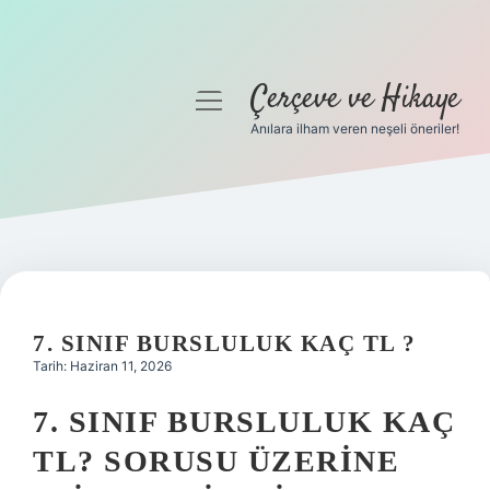
Çerçeve ve Hikaye
menüyü
aç
Anılara ilham veren neşeli öneriler!
Anasayfa
Gizlilik Politikası
Yasal Uyarı
Hakkımızda
7. SINIF BURSLULUK KAÇ TL ?
Tarih: Haziran 11, 2026
7. SINIF BURSLULUK KAÇ
TL? SORUSU ÜZERINE