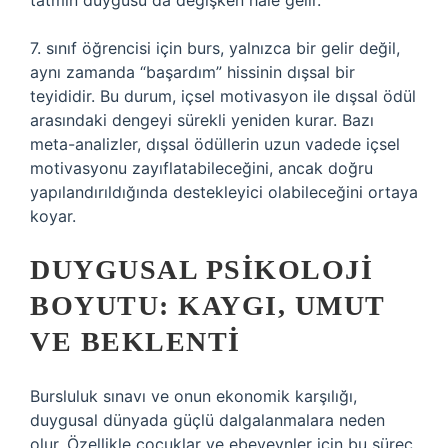
tatmin duygusu da değişken hale gelir.
7. sınıf öğrencisi için burs, yalnızca bir gelir değil,
aynı zamanda “başardım” hissinin dışsal bir
teyididir. Bu durum, içsel motivasyon ile dışsal ödül
arasındaki dengeyi sürekli yeniden kurar. Bazı
meta-analizler, dışsal ödüllerin uzun vadede içsel
motivasyonu zayıflatabileceğini, ancak doğru
yapılandırıldığında destekleyici olabileceğini ortaya
koyar.
DUYGUSAL PSIKOLOJI
BOYUTU: KAYGI, UMUT
VE BEKLENTI
Bursluluk sınavı ve onun ekonomik karşılığı,
duygusal dünyada güçlü dalgalanmalara neden
olur. Özellikle çocuklar ve ebeveynler için bu süreç,