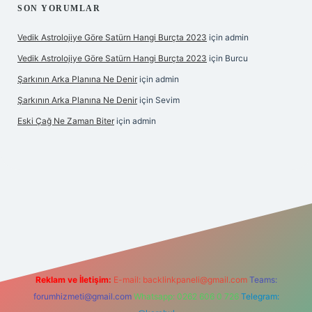
SON YORUMLAR
Vedik Astrolojiye Göre Satürn Hangi Burçta 2023
için
admin
Vedik Astrolojiye Göre Satürn Hangi Burçta 2023
için
Burcu
Şarkının Arka Planına Ne Denir
için
admin
Şarkının Arka Planına Ne Denir
için
Sevim
Eski Çağ Ne Zaman Biter
için
admin
ipbet
Reklam ve İletişim:
E-mail:
backlinkpaneli@gmail.com
Teams:
forumhizmeti@gmail.com
Whatsapp: 0262 606 0 726
Telegram: