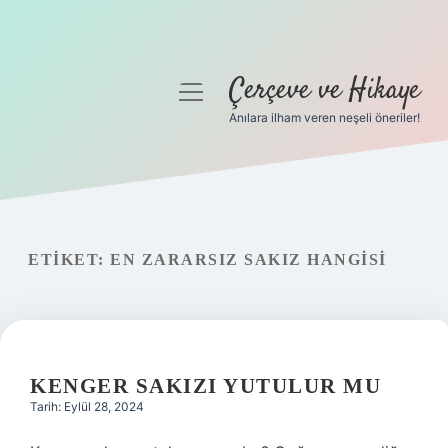
Çerçeve ve Hikaye
menüyü
aç
Anılara ilham veren neşeli öneriler!
Anasayfa
Gizlilik Politikası
Yasal Uyarı
ETIKET:
EN ZARARSIZ SAKIZ HANGISI
Hakkımızda
KENGER SAKIZI YUTULUR MU
Tarih: Eylül 28, 2024