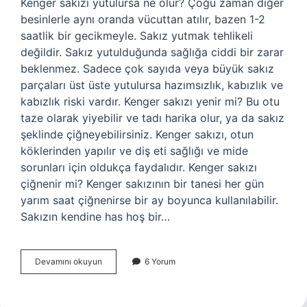
Kenger sakızı yutulursa ne olur? Çoğu zaman diğer
besinlerle aynı oranda vücuttan atılır, bazen 1-2
saatlik bir gecikmeyle. Sakız yutmak tehlikeli
değildir. Sakız yutulduğunda sağlığa ciddi bir zarar
beklenmez. Sadece çok sayıda veya büyük sakız
parçaları üst üste yutulursa hazımsızlık, kabızlık ve
kabızlık riski vardır. Kenger sakızı yenir mi? Bu otu
taze olarak yiyebilir ve tadı harika olur, ya da sakız
şeklinde çiğneyebilirsiniz. Kenger sakızı, otun
köklerinden yapılır ve diş eti sağlığı ve mide
sorunları için oldukça faydalıdır. Kenger sakızı
çiğnenir mi? Kenger sakızının bir tanesi her gün
yarım saat çiğnenirse bir ay boyunca kullanılabilir.
Sakızın kendine has hoş bir…
Kenger
Devamını okuyun
6 Yorum
Sakızı
Yutulur
Mu