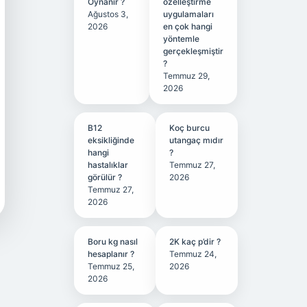
Oynanır ?
özelleştirme
Ağustos 3,
uygulamaları
2026
en çok hangi
yöntemle
gerçekleşmiştir
?
Temmuz 29,
2026
B12
Koç burcu
eksikliğinde
utangaç mıdır
hangi
?
hastalıklar
Temmuz 27,
görülür ?
2026
Temmuz 27,
2026
Boru kg nasıl
2K kaç p’dir ?
hesaplanır ?
Temmuz 24,
Temmuz 25,
2026
2026