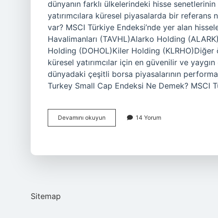
dünyanın farklı ülkelerindeki hisse senetlerini
yatırımcılara küresel piyasalarda bir referans
var? MSCI Türkiye Endeksi’nde yer alan hiss
Havalimanları (TAVHL)Alarko Holding (ALAR
Holding (DOHOL)Kiler Holding (KLRHO)Diğer ö
küresel yatırımcılar için en güvenilir ve yaygın
dünyadaki çeşitli borsa piyasalarının performan
Turkey Small Cap Endeksi Ne Demek? MSCI Tü
Bir
Devamını okuyun
14 Yorum
Hisse
Msci
Ye
Girerse
Ne
Olur
Sitemap