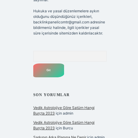
Hukuka ve yasal düzenlemelere aykırı
olduğunu düşündüğünüz içerikleri,
backlinkpanelicomtr@gmail.com
adresine
bildirmeniz halinde, ilgili içerikler yasal
süre içerisinde sitemizden kaldırılacaktır.
Arama
SON YORUMLAR
Vedik Astrolojiye Göre Satürn Hangi
Burçta 2023
için
admin
Vedik Astrolojiye Göre Satürn Hangi
Burçta 2023
için
Burcu
Şarkının Arka Planına Ne Denir
için
admin