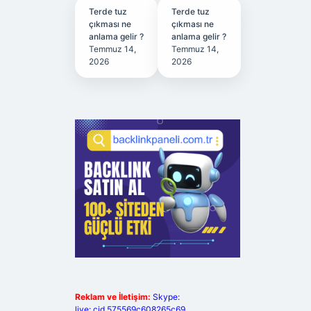
Terde tuz
Terde tuz
çıkması ne
çıkması ne
anlama gelir ?
anlama gelir ?
Temmuz 14,
Temmuz 14,
2026
2026
Reklam ve İletişim:
Skype:
live:.cid.575569c608265c69