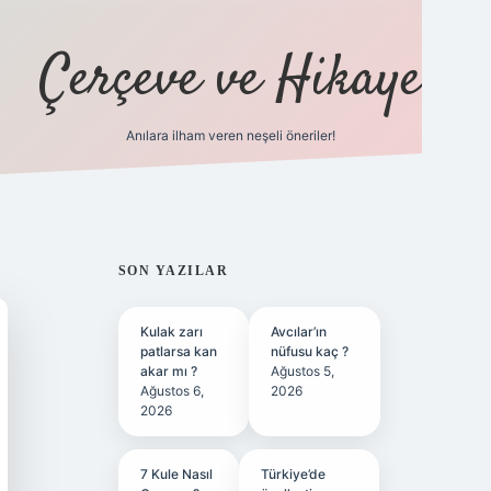
Çerçeve ve Hikaye
Anılara ilham veren neşeli öneriler!
tulipbet
SIDEBAR
SON YAZILAR
Kulak zarı
Avcılar’ın
patlarsa kan
nüfusu kaç ?
akar mı ?
Ağustos 5,
Ağustos 6,
2026
2026
7 Kule Nasıl
Türkiye’de