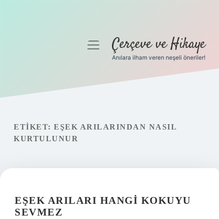
Çerçeve ve Hikaye
menüyü
aç
Anılara ilham veren neşeli öneriler!
Anasayfa
Gizlilik Politikası
Yasal Uyarı
ETIKET:
EŞEK ARILARINDAN NASIL
KURTULUNUR
Hakkımızda
EŞEK ARILARI HANGI KOKUYU
SEVMEZ