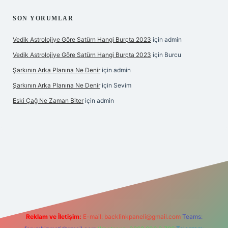
SON YORUMLAR
Vedik Astrolojiye Göre Satürn Hangi Burçta 2023
için
admin
Vedik Astrolojiye Göre Satürn Hangi Burçta 2023
için
Burcu
Şarkının Arka Planına Ne Denir
için
admin
Şarkının Arka Planına Ne Denir
için
Sevim
Eski Çağ Ne Zaman Biter
için
admin
ipbet
Reklam ve İletişim:
E-mail:
backlinkpaneli@gmail.com
Teams: