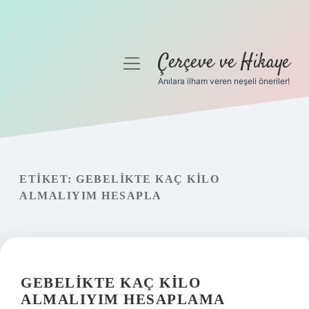
Çerçeve ve Hikaye
menüyü
aç
Anılara ilham veren neşeli öneriler!
Anasayfa
Gizlilik Politikası
Yasal Uyarı
ETIKET:
GEBELIKTE KAÇ KILO
ALMALIYIM HESAPLA
Hakkımızda
GEBELIKTE KAÇ KILO
ALMALIYIM HESAPLAMA