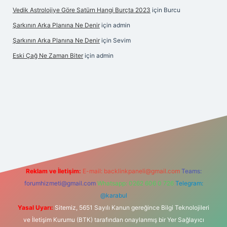
Vedik Astrolojiye Göre Satürn Hangi Burçta 2023
için
Burcu
Şarkının Arka Planına Ne Denir
için
admin
Şarkının Arka Planına Ne Denir
için
Sevim
Eski Çağ Ne Zaman Biter
için
admin
et
Reklam ve İletişim:
E-mail:
backlinkpaneli@gmail.com
Teams:
forumhizmeti@gmail.com
Whatsapp: 0262 606 0 726
Telegram:
@karabul
Yasal Uyarı:
Sitemiz, 5651 Sayılı Kanun gereğince Bilgi Teknolojileri
ve İletişim Kurumu (BTK) tarafından onaylanmış bir Yer Sağlayıcı