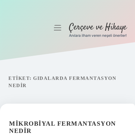
Çerçeve ve Hikaye
menüyü
aç
Anılara ilham veren neşeli öneriler!
Anasayfa
Gizlilik Politikası
Yasal Uyarı
ETIKET:
GIDALARDA FERMANTASYON
NEDIR
Hakkımızda
MIKROBIYAL FERMANTASYON
NEDIR