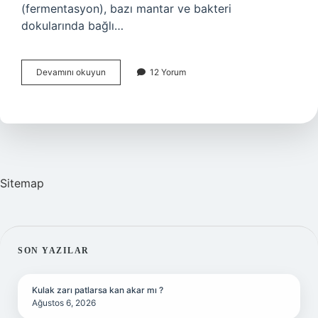
(fermentasyon), bazı mantar ve bakteri
dokularında bağlı…
Mikrobiyal
Devamını okuyun
12 Yorum
Fermantasyon
Nedir
Sitemap
SIDEBAR
SON YAZILAR
Kulak zarı patlarsa kan akar mı ?
Ağustos 6, 2026