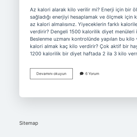
Az kalori alarak kilo verilir mi? Enerji için bir
sağladığı enerjiyi hesaplamak ve ölçmek için ku
az kalori almalısınız. Yiyeceklerin farklı kalor
verdirir? Dengeli 1500 kalorilik diyet menüleri
Beslenme uzmanı kontrolünde yapılan bu kilo ve
kalori almak kaç kilo verdirir? Çok aktif bir 
1200 kalorilik bir diyet haftada 2 ila 3 kilo ve
Günlük
Devamını okuyun
6 Yorum
1000
Kalori
Az
Alırsam
Kaç
Kilo
Gider
Sitemap