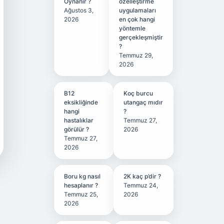
Oynanır ?
özelleştirme
Ağustos 3,
uygulamaları
2026
en çok hangi
yöntemle
gerçekleşmiştir
?
Temmuz 29,
2026
B12
Koç burcu
eksikliğinde
utangaç mıdır
hangi
?
hastalıklar
Temmuz 27,
görülür ?
2026
Temmuz 27,
2026
Boru kg nasıl
2K kaç p’dir ?
hesaplanır ?
Temmuz 24,
Temmuz 25,
2026
2026