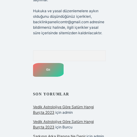
Hukuka ve yasal düzenlemelere aykırı
olduğunu düşündüğünüz içerikleri,
backlinkpanelicomtr@gmail.com
adresine
bildirmeniz halinde, ilgili içerikler yasal
süre içerisinde sitemizden kaldırılacaktır.
Arama
SON YORUMLAR
Vedik Astrolojiye Göre Satürn Hangi
Burçta 2023
için
admin
Vedik Astrolojiye Göre Satürn Hangi
Burçta 2023
için
Burcu
Şarkının Arka Planına Ne Denir
için
admin