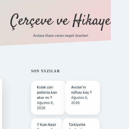
Çerçeve ve Hikaye
Anılara ilham veren neşeli öneriler!
tulipbet
SIDEBAR
SON YAZILAR
Kulak zarı
Avcılar’ın
patlarsa kan
nüfusu kaç ?
akar mı ?
Ağustos 5,
Ağustos 6,
2026
2026
7 Kule Nasıl
Türkiye’de