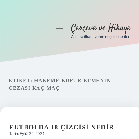
Çerçeve ve Hikaye
menüyü
aç
Anılara ilham veren neşeli öneriler!
Anasayfa
Gizlilik Politikası
Yasal Uyarı
ETIKET:
HAKEME KÜFÜR ETMENIN
CEZASI KAÇ MAÇ
Hakkımızda
FUTBOLDA 18 ÇIZGISI NEDIR
Tarih: Eylül 22, 2024