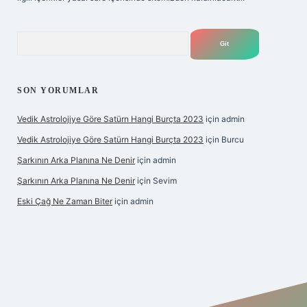
Arama
SON YORUMLAR
Vedik Astrolojiye Göre Satürn Hangi Burçta 2023
için
admin
Vedik Astrolojiye Göre Satürn Hangi Burçta 2023
için
Burcu
Şarkının Arka Planına Ne Denir
için
admin
Şarkının Arka Planına Ne Denir
için
Sevim
Eski Çağ Ne Zaman Biter
için
admin
ipbet