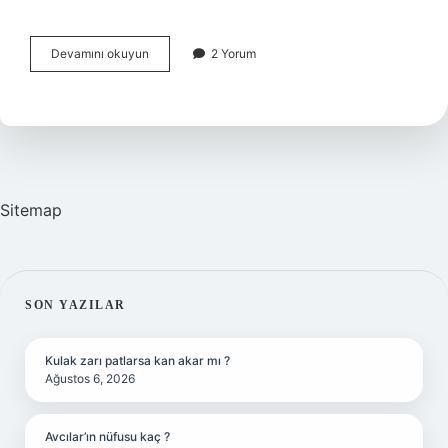
Ince
Devamını okuyun
2 Yorum
Motor
Becerileri
Nasıl
Geliştirilir
Sitemap
SIDEBAR
SON YAZILAR
Kulak zarı patlarsa kan akar mı ?
Ağustos 6, 2026
Avcılar’ın nüfusu kaç ?