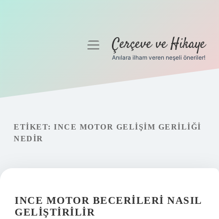
Çerçeve ve Hikaye
menüyü
aç
Anılara ilham veren neşeli öneriler!
Anasayfa
Gizlilik Politikası
Yasal Uyarı
ETIKET:
INCE MOTOR GELIŞIM GERILIĞI
NEDIR
Hakkımızda
INCE MOTOR BECERILERI NASIL
GELIŞTIRILIR