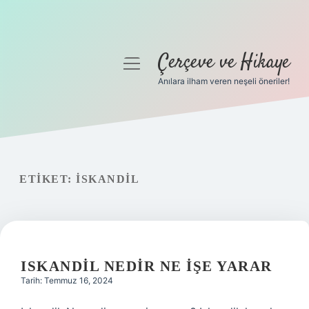
Çerçeve ve Hikaye
menüyü
aç
Anılara ilham veren neşeli öneriler!
Anasayfa
Gizlilik Politikası
Yasal Uyarı
ETIKET:
ISKANDIL
Hakkımızda
ISKANDIL NEDIR NE IŞE YARAR
Tarih: Temmuz 16, 2024