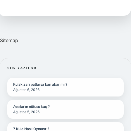
ne
işe
yarar
Sitemap
SIDEBAR
SON YAZILAR
Kulak zarı patlarsa kan akar mı ?
Ağustos 6, 2026
Avcılar’ın nüfusu kaç ?
Ağustos 5, 2026
7 Kule Nasıl Oynanır ?