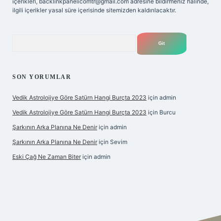
içerikleri,
backlinkpanelicomtr@gmail.com
adresine bildirmeniz halinde,
ilgili içerikler yasal süre içerisinde sitemizden kaldırılacaktır.
Arama
SON YORUMLAR
Vedik Astrolojiye Göre Satürn Hangi Burçta 2023
için
admin
Vedik Astrolojiye Göre Satürn Hangi Burçta 2023
için
Burcu
Şarkının Arka Planına Ne Denir
için
admin
Şarkının Arka Planına Ne Denir
için
Sevim
Eski Çağ Ne Zaman Biter
için
admin