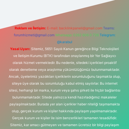
pbet
Reklam ve İletişim:
E-mail:
backlinkpaneli@gmail.com
Teams:
forumhizmeti@gmail.com
Whatsapp: 0262 606 0 726
Telegram:
@karabul
Yasal Uyarı:
Sitemiz, 5651 Sayılı Kanun gereğince Bilgi Teknolojileri
ve İletişim Kurumu (BTK) tarafından onaylanmış bir Yer Sağlayıcı
olarak hizmet vermektedir. Bu nedenle, sitedeki içerikleri proaktif
olarak denetleme veya araştırma yükümlülüğümüz bulunmamaktadır.
Ancak, üyelerimiz yazdıkları içeriklerin sorumluluğunu taşımakta olup,
siteye üye olarak bu sorumluluğu kabul etmiş sayılırlar. Bu internet
sitesi, herhangi bir marka, kurum veya şahıs şirketi ile hiçbir bağlantısı
bulunmamaktadır. Sitede yalnızca kendi hazırladığımız makaleler
paylaşılmaktadır. Burada yer alan içerikler haber niteliği taşımamakta
olup, gerçek kurum ve kişiler hakkında paylaşım yapılmamaktadır.
Gerçek kurum ve kişiler ile isim benzerlikleri tamamen tesadüfidir.
Sitemiz, kar amacı gütmeyen ve tamamen ücretsiz bir bilgi paylaşım