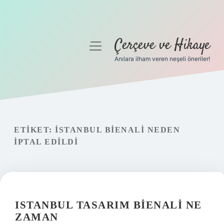
Çerçeve ve Hikaye
menüyü
aç
Anılara ilham veren neşeli öneriler!
Anasayfa
Gizlilik Politikası
Yasal Uyarı
ETIKET:
İSTANBUL BIENALI NEDEN
IPTAL EDILDI
Hakkımızda
ISTANBUL TASARIM BIENALI NE
ZAMAN