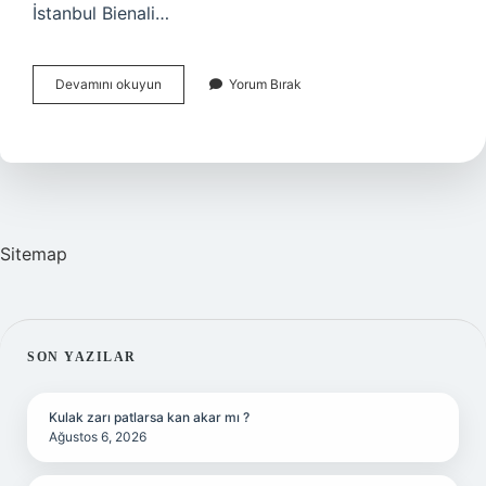
İstanbul Bienali…
Istanbul
Devamını okuyun
Yorum Bırak
Tasarım
Bienali
Ne
Zaman
Sitemap
SIDEBAR
SON YAZILAR
Kulak zarı patlarsa kan akar mı ?
Ağustos 6, 2026