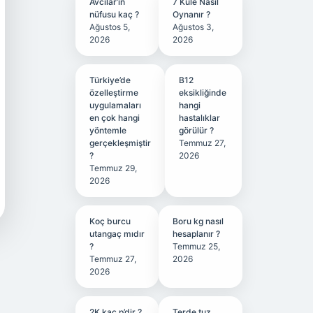
Avcılar’ın
7 Kule Nasıl
nüfusu kaç ?
Oynanır ?
Ağustos 5,
Ağustos 3,
2026
2026
Türkiye’de
B12
özelleştirme
eksikliğinde
uygulamaları
hangi
en çok hangi
hastalıklar
yöntemle
görülür ?
gerçekleşmiştir
Temmuz 27,
?
2026
Temmuz 29,
2026
Koç burcu
Boru kg nasıl
utangaç mıdır
hesaplanır ?
?
Temmuz 25,
Temmuz 27,
2026
2026
2K kaç p’dir ?
Terde tuz