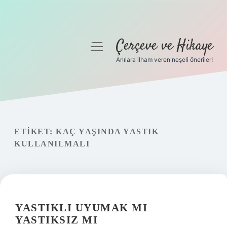
Çerçeve ve Hikaye
menüyü
aç
Anılara ilham veren neşeli öneriler!
Anasayfa
Gizlilik Politikası
Yasal Uyarı
ETIKET:
KAÇ YAŞINDA YASTIK
KULLANILMALI
Hakkımızda
YASTIKLI UYUMAK MI
YASTIKSIZ MI