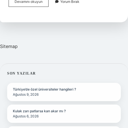
Yastıklı
Devamını okuyun
Yorum Bırak
Uyumak
Mı
Yastıksız
Mı
Sitemap
SIDEBAR
SON YAZILAR
Türkiye’de özel üniversiteler hangileri ?
Ağustos 9, 2026
Kulak zarı patlarsa kan akar mı ?
Ağustos 6, 2026