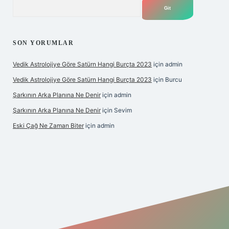
Arama
SON YORUMLAR
Vedik Astrolojiye Göre Satürn Hangi Burçta 2023
için
admin
Vedik Astrolojiye Göre Satürn Hangi Burçta 2023
için
Burcu
Şarkının Arka Planına Ne Denir
için
admin
Şarkının Arka Planına Ne Denir
için
Sevim
Eski Çağ Ne Zaman Biter
için
admin
t