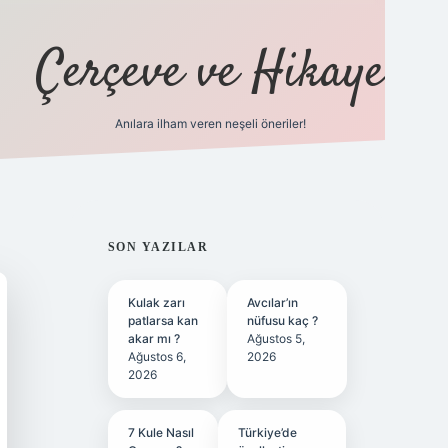
Çerçeve ve Hikaye
Anılara ilham veren neşeli öneriler!
tulipbet
SIDEBAR
SON YAZILAR
Kulak zarı
Avcılar’ın
patlarsa kan
nüfusu kaç ?
akar mı ?
Ağustos 5,
Ağustos 6,
2026
2026
7 Kule Nasıl
Türkiye’de