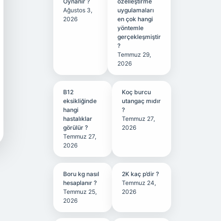
Oynanır ?
özelleştirme
Ağustos 3,
uygulamaları
2026
en çok hangi
yöntemle
gerçekleşmiştir
?
Temmuz 29,
2026
B12
Koç burcu
eksikliğinde
utangaç mıdır
hangi
?
hastalıklar
Temmuz 27,
görülür ?
2026
Temmuz 27,
2026
Boru kg nasıl
2K kaç p’dir ?
hesaplanır ?
Temmuz 24,
Temmuz 25,
2026
2026