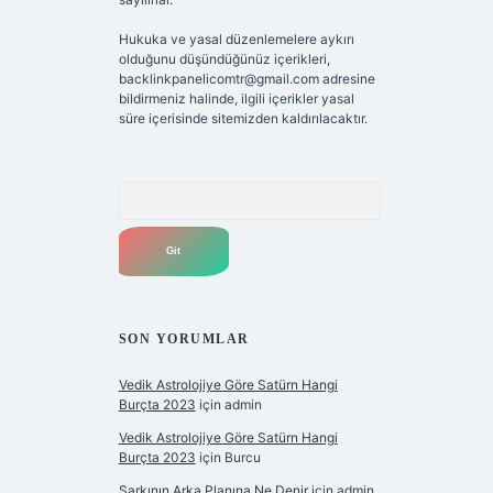
Hukuka ve yasal düzenlemelere aykırı
olduğunu düşündüğünüz içerikleri,
backlinkpanelicomtr@gmail.com
adresine
bildirmeniz halinde, ilgili içerikler yasal
süre içerisinde sitemizden kaldırılacaktır.
Arama
SON YORUMLAR
Vedik Astrolojiye Göre Satürn Hangi
Burçta 2023
için
admin
Vedik Astrolojiye Göre Satürn Hangi
Burçta 2023
için
Burcu
Şarkının Arka Planına Ne Denir
için
admin