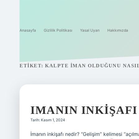
Anasayfa
Gizlilik Politikası
Yasal Uyarı
Hakkımızda
ETIKET:
KALPTE IMAN OLDUĞUNU NASI
IMANIN INKIŞAF
Tarih: Kasım 1, 2024
İmanın inkişafı nedir? “Gelişim” kelimesi “açı