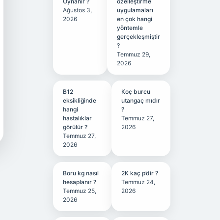
Oynanır ?
özelleştirme
Ağustos 3,
uygulamaları
2026
en çok hangi
yöntemle
gerçekleşmiştir
?
Temmuz 29,
2026
B12
Koç burcu
eksikliğinde
utangaç mıdır
hangi
?
hastalıklar
Temmuz 27,
görülür ?
2026
Temmuz 27,
2026
Boru kg nasıl
2K kaç p’dir ?
hesaplanır ?
Temmuz 24,
Temmuz 25,
2026
2026