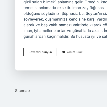
gizli sırları bilmek” anlamına gelir. Örneğin, ka
temelini anlamada eksiktir. İman zayıflığı nası
olduğunu söylediniz. Şüphesiz bu, Şeytan’ın si
söyleyerek, düşmanınıza kendisine karşı yardı
alarak ve beş vakit namazı vaktinde kılarak çöz
İman, iyi amellerle artar ve günahlarla azalır.
günahlardan kaçınmalıdır. Bu hususta iyi ve sa
Imanın
Devamını okuyun
Yorum Bırak
Inkişafı
Ne
Demek
Sitemap