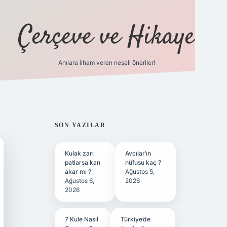
Çerçeve ve Hikaye
Anılara ilham veren neşeli öneriler!
tulipbet
SIDEBAR
SON YAZILAR
Kulak zarı
Avcılar’ın
patlarsa kan
nüfusu kaç ?
akar mı ?
Ağustos 5,
Ağustos 6,
2026
2026
7 Kule Nasıl
Türkiye’de