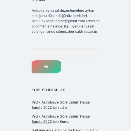
Hukuka ve yasal düzenlemelere aykırı
olduğunu düşündüğünüz içerikleri,
backlinkpanelicomtr@gmail.com
adresine
bildirmeniz halinde, ilgili içerikler yasal
süre içerisinde sitemizden kaldırılacaktır.
Arama
SON YORUMLAR
Vedik Astrolojiye Göre Satürn Hangi
Burçta 2023
için
admin
Vedik Astrolojiye Göre Satürn Hangi
Burçta 2023
için
Burcu
Şarkının Arka Planına Ne Denir
için
admin