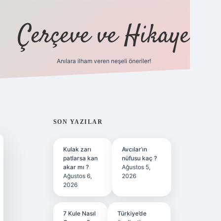
Çerçeve ve Hikaye
Anılara ilham veren neşeli öneriler!
tulipbet
SIDEBAR
SON YAZILAR
Kulak zarı
Avcılar’ın
patlarsa kan
nüfusu kaç ?
akar mı ?
Ağustos 5,
Ağustos 6,
2026
2026
7 Kule Nasıl
Türkiye’de