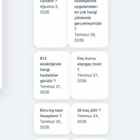
Oynanır ?
özelleştirme
Ağustos 3,
uygulamaları
2026
en çok hangi
yöntemle
gerçekleşmiştir
?
Temmuz 29,
2026
B12
Koç burcu
eksikliğinde
utangaç mıdır
hangi
?
hastalıklar
Temmuz 27,
görülür ?
2026
Temmuz 27,
2026
Boru kg nasıl
2K kaç p’dir ?
hesaplanır ?
Temmuz 24,
Temmuz 25,
2026
2026