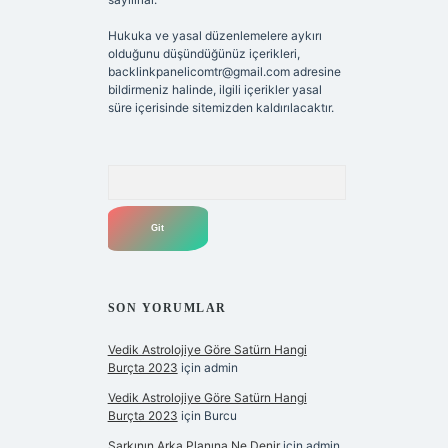
Hukuka ve yasal düzenlemelere aykırı
olduğunu düşündüğünüz içerikleri,
backlinkpanelicomtr@gmail.com
adresine
bildirmeniz halinde, ilgili içerikler yasal
süre içerisinde sitemizden kaldırılacaktır.
Arama
SON YORUMLAR
Vedik Astrolojiye Göre Satürn Hangi
Burçta 2023
için
admin
Vedik Astrolojiye Göre Satürn Hangi
Burçta 2023
için
Burcu
Şarkının Arka Planına Ne Denir
için
admin