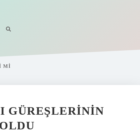
I MI
I GÜREŞLERININ
 OLDU