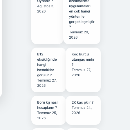
Oynanır ?
özelleştirme
Ağustos 3,
uygulamaları
2026
en çok hangi
yöntemle
gerçekleşmiştir
?
Temmuz 29,
2026
B12
Koç burcu
eksikliğinde
utangaç mıdır
hangi
?
hastalıklar
Temmuz 27,
görülür ?
2026
Temmuz 27,
2026
Boru kg nasıl
2K kaç p’dir ?
hesaplanır ?
Temmuz 24,
Temmuz 25,
2026
2026