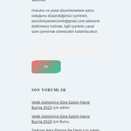
Hukuka ve yasal düzenlemelere aykırı
olduğunu düşündüğünüz içerikleri,
backlinkpanelicomtr@gmail.com
adresine
bildirmeniz halinde, ilgili içerikler yasal
süre içerisinde sitemizden kaldırılacaktır.
Arama
SON YORUMLAR
Vedik Astrolojiye Göre Satürn Hangi
Burçta 2023
için
admin
Vedik Astrolojiye Göre Satürn Hangi
Burçta 2023
için
Burcu
Şarkının Arka Planına Ne Denir
için
admin