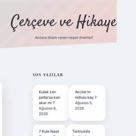
Çerçeve ve Hikaye
Anılara ilham veren neşeli öneriler!
tulipbet
SIDEBAR
SON YAZILAR
Kulak zarı
Avcılar’ın
patlarsa kan
nüfusu kaç ?
akar mı ?
Ağustos 5,
Ağustos 6,
2026
2026
7 Kule Nasıl
Türkiye’de