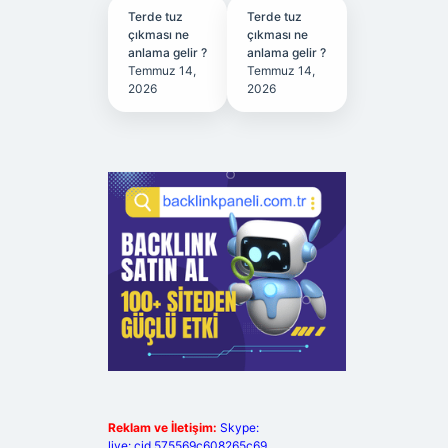
Terde tuz
Terde tuz
çıkması ne
çıkması ne
anlama gelir ?
anlama gelir ?
Temmuz 14,
Temmuz 14,
2026
2026
Reklam ve İletişim:
Skype:
live:.cid.575569c608265c69