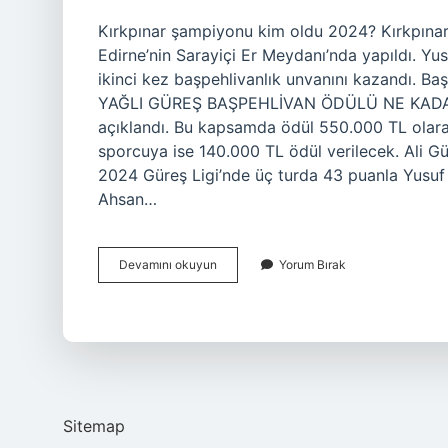
Kırkpınar şampiyonu kim oldu 2024? Kırkpınar Y
Edirne’nin Sarayiçi Er Meydanı’nda yapıldı. Yu
ikinci kez başpehlivanlık unvanını kazandı. 
YAĞLI GÜREŞ BAŞPEHLİVAN ÖDÜLÜ NE KADAR? B
açıklandı. Bu kapsamda ödül 550.000 TL olarak 
sporcuya ise 140.000 TL ödül verilecek. Ali 
2024 Güreş Ligi’nde üç turda 43 puanla Yusuf 
Ahsan…
Kırkpınar
Devamını okuyun
Yorum Bırak
Yağlı
Güreşlerinin
Şampiyonu
Kim
Oldu
Sitemap