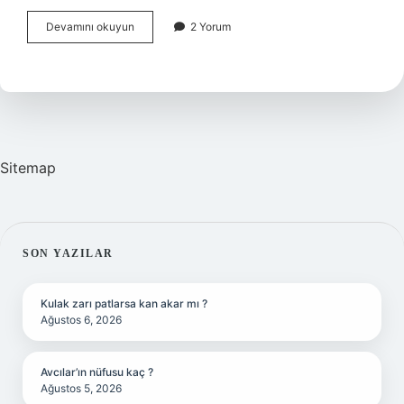
Neden
Devamını okuyun
2 Yorum
Çok
Okumalıyız
Sitemap
SIDEBAR
SON YAZILAR
Kulak zarı patlarsa kan akar mı ?
Ağustos 6, 2026
Avcılar’ın nüfusu kaç ?
Ağustos 5, 2026