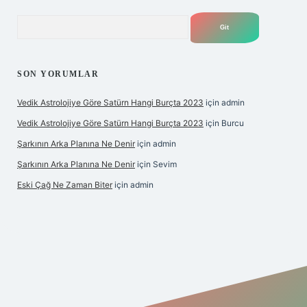
Arama
SON YORUMLAR
Vedik Astrolojiye Göre Satürn Hangi Burçta 2023
için
admin
Vedik Astrolojiye Göre Satürn Hangi Burçta 2023
için
Burcu
Şarkının Arka Planına Ne Denir
için
admin
Şarkının Arka Planına Ne Denir
için
Sevim
Eski Çağ Ne Zaman Biter
için
admin
t