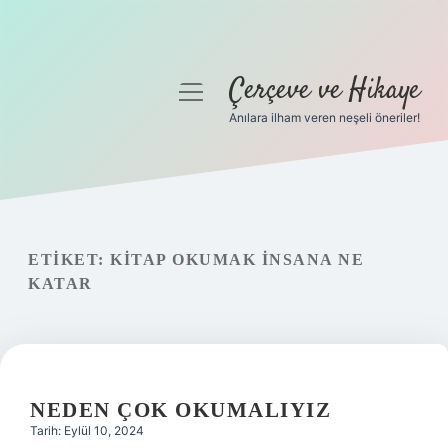
Çerçeve ve Hikaye
menüyü
aç
Anılara ilham veren neşeli öneriler!
Anasayfa
Gizlilik Politikası
Yasal Uyarı
ETIKET:
KITAP OKUMAK INSANA NE
KATAR
Hakkımızda
NEDEN ÇOK OKUMALIYIZ
Tarih: Eylül 10, 2024