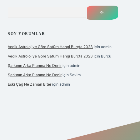
Arama
SON YORUMLAR
Vedik Astrolojiye Göre Satürn Hangi Burçta 2023
için
admin
Vedik Astrolojiye Göre Satürn Hangi Burçta 2023
için
Burcu
Şarkının Arka Planına Ne Denir
için
admin
Şarkının Arka Planına Ne Denir
için
Sevim
Eski Çağ Ne Zaman Biter
için
admin
tulipbet