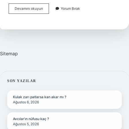
Koenzim
Devamını okuyun
Yorum Bırak
Hangisi
Sitemap
SIDEBAR
SON YAZILAR
Kulak zarı patlarsa kan akar mı ?
Ağustos 6, 2026
Avcılar’ın nüfusu kaç ?
Ağustos 5, 2026