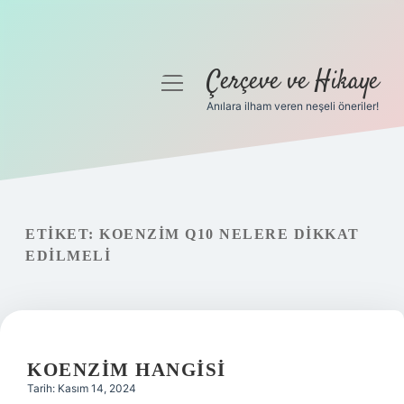
Çerçeve ve Hikaye
menüyü
aç
Anılara ilham veren neşeli öneriler!
Anasayfa
Gizlilik Politikası
Yasal Uyarı
ETIKET:
KOENZIM Q10 NELERE DIKKAT
EDILMELI
Hakkımızda
KOENZIM HANGISI
Tarih: Kasım 14, 2024