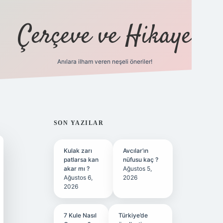
Çerçeve ve Hikaye
Anılara ilham veren neşeli öneriler!
tulipbet
SIDEBAR
SON YAZILAR
Kulak zarı
Avcılar’ın
patlarsa kan
nüfusu kaç ?
akar mı ?
Ağustos 5,
Ağustos 6,
2026
2026
7 Kule Nasıl
Türkiye’de