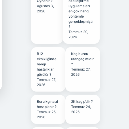
Oynanır ?
özelleştirme
Ağustos 3,
uygulamaları
2026
en çok hangi
yöntemle
gerçekleşmiştir
?
Temmuz 29,
2026
B12
Koç burcu
eksikliğinde
utangaç mıdır
hangi
?
hastalıklar
Temmuz 27,
görülür ?
2026
Temmuz 27,
2026
Boru kg nasıl
2K kaç p’dir ?
hesaplanır ?
Temmuz 24,
Temmuz 25,
2026
2026