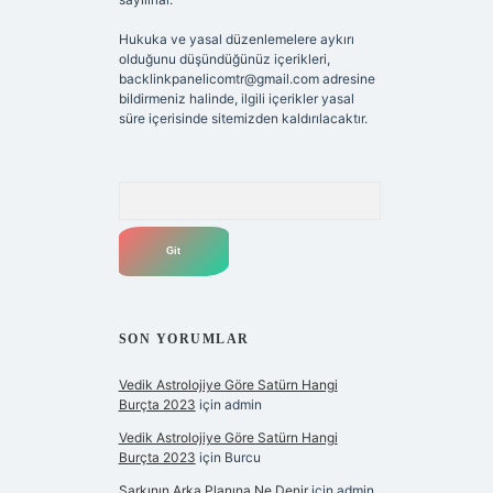
Hukuka ve yasal düzenlemelere aykırı
olduğunu düşündüğünüz içerikleri,
backlinkpanelicomtr@gmail.com
adresine
bildirmeniz halinde, ilgili içerikler yasal
süre içerisinde sitemizden kaldırılacaktır.
Arama
SON YORUMLAR
Vedik Astrolojiye Göre Satürn Hangi
Burçta 2023
için
admin
Vedik Astrolojiye Göre Satürn Hangi
Burçta 2023
için
Burcu
Şarkının Arka Planına Ne Denir
için
admin