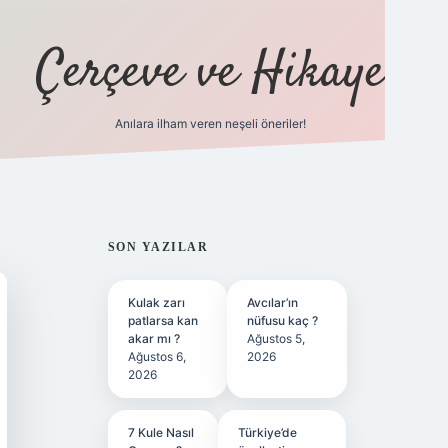
Çerçeve ve Hikaye
Anılara ilham veren neşeli öneriler!
tulipbet
SIDEBAR
SON YAZILAR
Kulak zarı
Avcılar’ın
patlarsa kan
nüfusu kaç ?
akar mı ?
Ağustos 5,
Ağustos 6,
2026
2026
7 Kule Nasıl
Türkiye’de