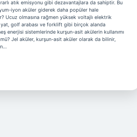
rarlı atık emisyonu gibi dezavantajlara da sahiptir. Bu
 lityum-iyon aküler giderek daha popüler hale
lır? Ucuz olmasına rağmen yüksek voltajlı elektrik
 yat, golf arabası ve forklift gibi birçok alanda
neş enerjisi sistemlerinde kurşun-asit akülerin kullanımı
mü? Jel aküler, kurşun-asit aküler olarak da bilinir,
en…