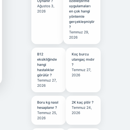
Oynanır ?
özelleştirme
Ağustos 3,
uygulamaları
2026
en çok hangi
yöntemle
gerçekleşmiştir
?
Temmuz 29,
2026
B12
Koç burcu
eksikliğinde
utangaç mıdır
hangi
?
hastalıklar
Temmuz 27,
görülür ?
2026
Temmuz 27,
2026
Boru kg nasıl
2K kaç p’dir ?
hesaplanır ?
Temmuz 24,
Temmuz 25,
2026
2026