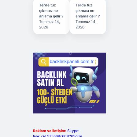
Terde tuz
Terde tuz
çıkması ne
çıkması ne
anlama gelir ?
anlama gelir ?
Temmuz 14,
Temmuz 14,
2026
2026
Reklam ve İletişim:
Skype:
live:.cid.575569c608265c69