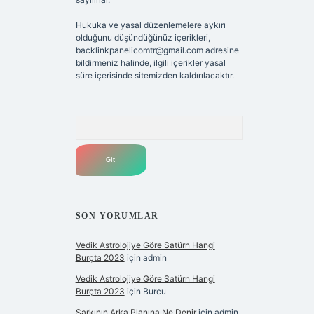
Hukuka ve yasal düzenlemelere aykırı
olduğunu düşündüğünüz içerikleri,
backlinkpanelicomtr@gmail.com
adresine
bildirmeniz halinde, ilgili içerikler yasal
süre içerisinde sitemizden kaldırılacaktır.
Arama
SON YORUMLAR
Vedik Astrolojiye Göre Satürn Hangi
Burçta 2023
için
admin
Vedik Astrolojiye Göre Satürn Hangi
Burçta 2023
için
Burcu
Şarkının Arka Planına Ne Denir
için
admin