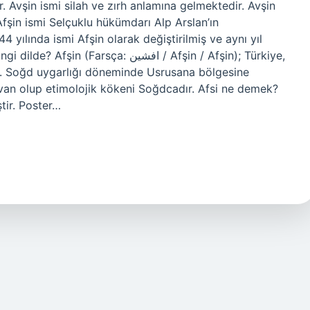
. Avşin ismi silah ve zırh anlamına gelmektedir. Avşin
 Afşin ismi Selçuklu hükümdarı Alp Arslan’ın
yılında ismi Afşin olarak değiştirilmiş ve aynı yıl
sça: افشین‎ / Afşin / Afşin); Türkiye,
mi. Soğd uygarlığı döneminde Usrusana bölgesine
nvan olup etimolojik kökeni Soğdcadır. Afsi ne demek?
tir. Poster…