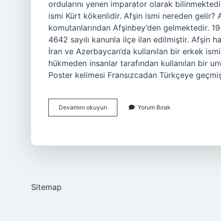
ordularını yenen imparator olarak bilinmektedir
ismi Kürt kökenlidir. Afşin ismi nereden gelir?
komutanlarından Afşinbey’den gelmektedir. 1944 
4642 sayılı kanunla ilçe ilan edilmiştir. Afşin hangi dilde? Afşin (Far
İran ve Azerbaycan’da kullanılan bir erkek is
hükmeden insanlar tarafından kullanılan bir u
Poster kelimesi Fransızcadan Türkçeye geçmiş
Afşin
Devamını okuyun
Yorum Bırak
Türkçe
Ne
Demek
Sitemap