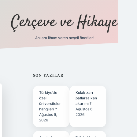
Çerçeve ve Hikaye
Anılara ilham veren neşeli öneriler!
tulipbet
SIDEBAR
SON YAZILAR
Türkiye’de
Kulak zarı
özel
patlarsa kan
üniversiteler
akar mı ?
hangileri ?
Ağustos 6,
Ağustos 9,
2026
2026