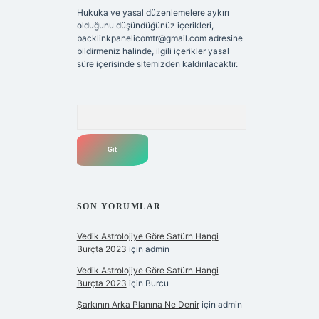
Hukuka ve yasal düzenlemelere aykırı
olduğunu düşündüğünüz içerikleri,
backlinkpanelicomtr@gmail.com
adresine
bildirmeniz halinde, ilgili içerikler yasal
süre içerisinde sitemizden kaldırılacaktır.
Arama
SON YORUMLAR
Vedik Astrolojiye Göre Satürn Hangi
Burçta 2023
için
admin
Vedik Astrolojiye Göre Satürn Hangi
Burçta 2023
için
Burcu
Şarkının Arka Planına Ne Denir
için
admin