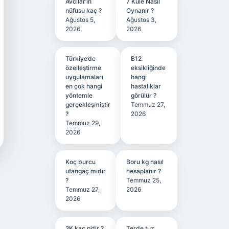
Avcılar’ın
7 Kule Nasıl
nüfusu kaç ?
Oynanır ?
Ağustos 5,
Ağustos 3,
2026
2026
Türkiye’de
B12
özelleştirme
eksikliğinde
uygulamaları
hangi
en çok hangi
hastalıklar
yöntemle
görülür ?
gerçekleşmiştir
Temmuz 27,
?
2026
Temmuz 29,
2026
Koç burcu
Boru kg nasıl
utangaç mıdır
hesaplanır ?
?
Temmuz 25,
Temmuz 27,
2026
2026
2K kaç p’dir ?
Terde tuz