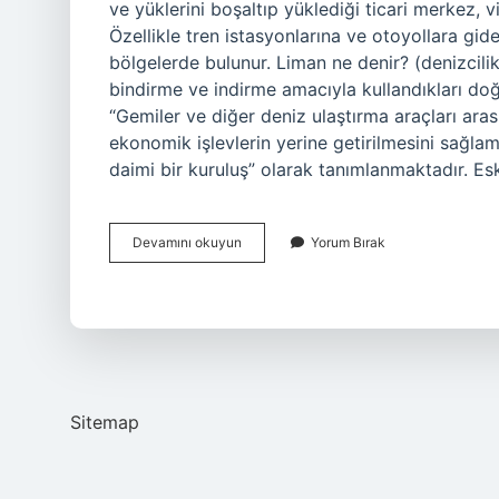
ve yüklerini boşaltıp yüklediği ticari merkez, v
Özellikle tren istasyonlarına ve otoyollara gi
bölgelerde bulunur. Liman ne denir? (denizcil
bindirme ve indirme amacıyla kullandıkları do
“Gemiler ve diğer deniz ulaştırma araçları aras
ekonomik işlevlerin yerine getirilmesini sağlam
daimi bir kuruluş” olarak tanımlanmaktadır. E
9
Devamını okuyun
Yorum Bırak
Sınıf
Tarih
Liman
Ne
Demek
Sitemap