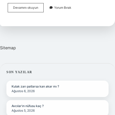
Bozulmuş
Devamını okuyun
Yorum Bırak
Mantar
Nasıl
Olur
Sitemap
SIDEBAR
SON YAZILAR
Kulak zarı patlarsa kan akar mı ?
Ağustos 6, 2026
Avcılar’ın nüfusu kaç ?
Ağustos 5, 2026