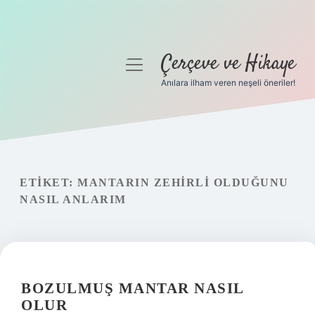
Çerçeve ve Hikaye
menüyü
aç
Anılara ilham veren neşeli öneriler!
Anasayfa
Gizlilik Politikası
Yasal Uyarı
ETIKET:
MANTARIN ZEHIRLI OLDUĞUNU
NASIL ANLARIM
Hakkımızda
BOZULMUŞ MANTAR NASIL
OLUR