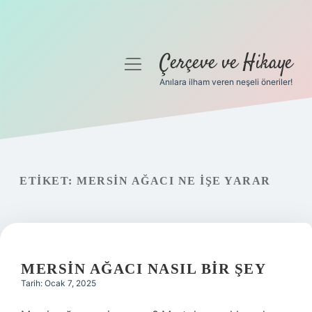
Çerçeve ve Hikaye
menüyü
aç
Anılara ilham veren neşeli öneriler!
Anasayfa
Gizlilik Politikası
Yasal Uyarı
ETIKET:
MERSIN AĞACI NE IŞE YARAR
Hakkımızda
MERSIN AĞACI NASIL BIR ŞEY
Tarih: Ocak 7, 2025