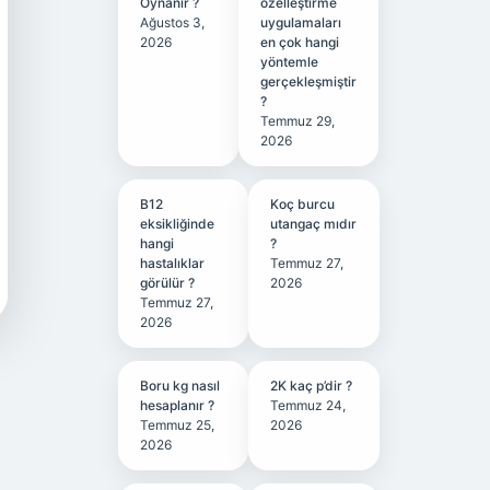
Oynanır ?
özelleştirme
Ağustos 3,
uygulamaları
2026
en çok hangi
yöntemle
gerçekleşmiştir
?
Temmuz 29,
2026
B12
Koç burcu
eksikliğinde
utangaç mıdır
hangi
?
hastalıklar
Temmuz 27,
görülür ?
2026
Temmuz 27,
2026
Boru kg nasıl
2K kaç p’dir ?
hesaplanır ?
Temmuz 24,
Temmuz 25,
2026
2026