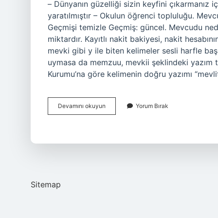
– Dünyanın güzelliği sizin keyfini çıkarmanız iç
yaratılmıştır – Okulun öğrenci topluluğu. Mev
Geçmişi temizle Geçmiş: güncel. Mevcudu nedir?
miktardır. Kayıtlı nakit bakiyesi, nakit hesabı
mevki gibi y ile biten kelimeler sesli harfle b
uymasa da memzuu, mevkii şeklindeki yazım ter
Kurumu’na göre kelimenin doğru yazımı “mevl
Mevcut
Devamını okuyun
Yorum Bırak
Mu
Mevcud
Mu
Sitemap