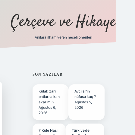
Çerçeve ve Hikaye
Anılara ilham veren neşeli öneriler!
tulipbet
SIDEBAR
SON YAZILAR
Kulak zarı
Avcılar’ın
patlarsa kan
nüfusu kaç ?
akar mı ?
Ağustos 5,
Ağustos 6,
2026
2026
7 Kule Nasıl
Türkiye’de