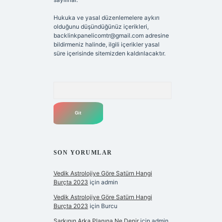
Hukuka ve yasal düzenlemelere aykırı
olduğunu düşündüğünüz içerikleri,
backlinkpanelicomtr@gmail.com
adresine
bildirmeniz halinde, ilgili içerikler yasal
süre içerisinde sitemizden kaldırılacaktır.
Arama
SON YORUMLAR
Vedik Astrolojiye Göre Satürn Hangi
Burçta 2023
için
admin
Vedik Astrolojiye Göre Satürn Hangi
Burçta 2023
için
Burcu
Şarkının Arka Planına Ne Denir
için
admin