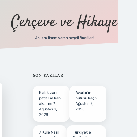
Çerçeve ve Hikaye
Anılara ilham veren neşeli öneriler!
tulipbet
SIDEBAR
SON YAZILAR
Kulak zarı
Avcılar’ın
patlarsa kan
nüfusu kaç ?
akar mı ?
Ağustos 5,
Ağustos 6,
2026
2026
7 Kule Nasıl
Türkiye’de