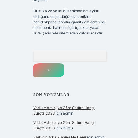
Hukuka ve yasal düzenlemelere aykırı
olduğunu düşündüğünüz içerikleri,
backlinkpanelicomtr@gmail.com
adresine
bildirmeniz halinde, ilgili içerikler yasal
süre içerisinde sitemizden kaldırılacaktır.
Arama
SON YORUMLAR
Vedik Astrolojiye Göre Satürn Hangi
Burçta 2023
için
admin
Vedik Astrolojiye Göre Satürn Hangi
Burçta 2023
için
Burcu
Şarkının Arka Planına Ne Denir
için
admin