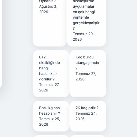
Oynanır ?
özelleştirme
Ağustos 3,
uygulamaları
2026
en çok hangi
yöntemle
gerçekleşmiştir
?
Temmuz 29,
2026
B12
Koç burcu
eksikliğinde
utangaç mıdır
hangi
?
hastalıklar
Temmuz 27,
görülür ?
2026
Temmuz 27,
2026
Boru kg nasıl
2K kaç p’dir ?
hesaplanır ?
Temmuz 24,
Temmuz 25,
2026
2026