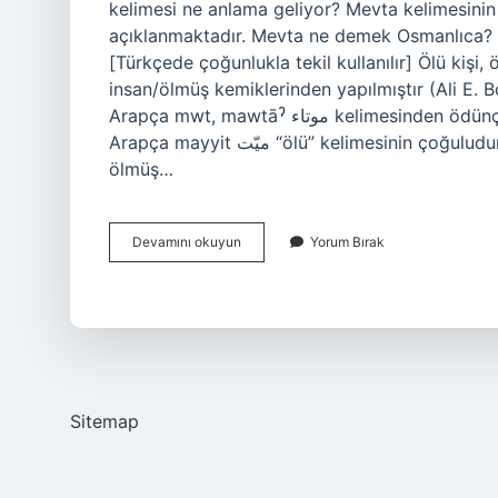
kelimesi ne anlama geliyor? Mevta kelimesinin 
açıklanmaktadır. Mevta ne demek Osmanlıca? ( ﻣﻮﺗﺎ– ﻣﻮﺗﻰ) i. (Ar. meyyit, “ölü”nün çoğulu, mev
[Türkçede çoğunlukla tekil kullanılır] Ölü kişi
insan/ölmüş kemiklerinden yapılmıştır (Ali E.
Arapça mwt, mawtāˀ موتاء kelimesinden ödünç alınmış bir kelimedir ve “ölü” anlamına gelir. Bu kelime
Arapça mayyit ميّت “ölü” kelimesinin çoğuludur. Arapça mevta ne demek? İsim. (Fizyoloji) ölü,
ölmüş…
Arapçada
Devamını okuyun
Yorum Bırak
Mevta
Ne
Demek
Sitemap