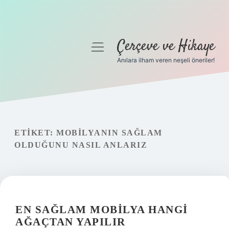
Çerçeve ve Hikaye
menüyü
aç
Anılara ilham veren neşeli öneriler!
Anasayfa
Gizlilik Politikası
Yasal Uyarı
ETIKET:
MOBILYANIN SAĞLAM
OLDUĞUNU NASIL ANLARIZ
Hakkımızda
EN SAĞLAM MOBILYA HANGI
AĞAÇTAN YAPILIR