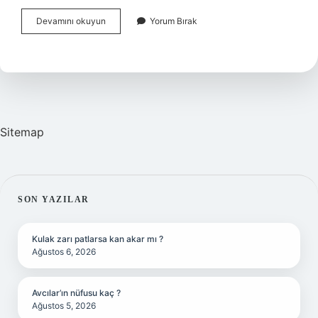
En
Devamını okuyun
Yorum Bırak
Sağlam
Mobilya
Hangi
Ağaçtan
Yapılır
Sitemap
SIDEBAR
SON YAZILAR
Kulak zarı patlarsa kan akar mı ?
Ağustos 6, 2026
Avcılar’ın nüfusu kaç ?
Ağustos 5, 2026