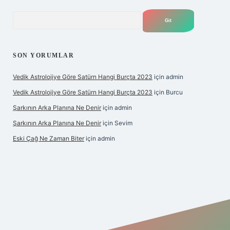
Arama
SON YORUMLAR
Vedik Astrolojiye Göre Satürn Hangi Burçta 2023
için
admin
Vedik Astrolojiye Göre Satürn Hangi Burçta 2023
için
Burcu
Şarkının Arka Planına Ne Denir
için
admin
Şarkının Arka Planına Ne Denir
için
Sevim
Eski Çağ Ne Zaman Biter
için
admin
t