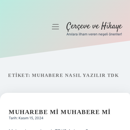
Çerçeve ve Hikaye
menüyü
aç
Anılara ilham veren neşeli öneriler!
Anasayfa
Gizlilik Politikası
Yasal Uyarı
ETIKET:
MUHABERE NASIL YAZILIR TDK
Hakkımızda
MUHAREBE MI MUHABERE MI
Tarih: Kasım 15, 2024